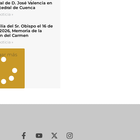
al de D. José Valencia en
tedral de Cuenca
oticia »
ía del Sr. Obispo el 16 de
 2026, Memoria de la
en del Carmen
oticia »
gar más