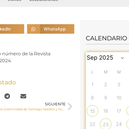
nkedIn
WhatsApp
CALENDARIO
o número de la Revista
2024.
L
M
M
stado
1
2
3
8
9
10
SIGUIENTE
Celebración de la Solemnidad de Santiago Apóstol y homenaje-despedida a las Hijas de la Caridad de San Vicente de Paúl quienes abandonan Cuenca después 147 años
16
17
15
22
24
23