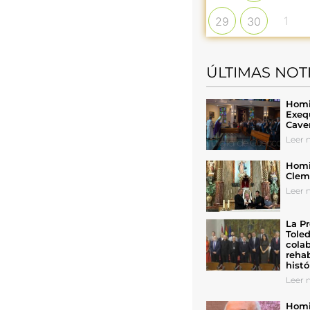
1
29
30
ÚLTIMAS NOT
Homil
Exeq
Cave
Leer n
Homil
Cleme
Leer n
La Pr
Toled
colab
rehab
histó
Leer n
Homil