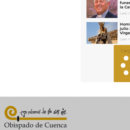
funer
la Ca
Leer n
Homil
julio
Virg
Leer n
Car