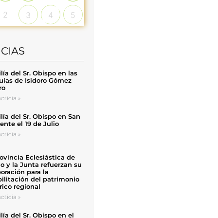
2
3
4
5
ICIAS
ía del Sr. Obispo en las
uias de Isidoro Gómez
ro
oticia »
ía del Sr. Obispo en San
nte el 19 de Julio
oticia »
ovincia Eclesiástica de
o y la Junta refuerzan su
oración para la
ilitación del patrimonio
rico regional
oticia »
ía del Sr. Obispo en el