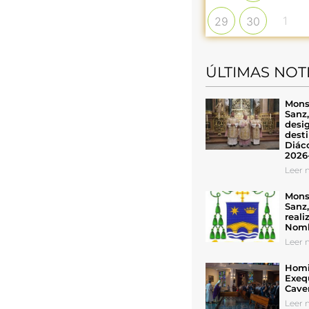
1
29
30
ÚLTIMAS NOT
Mons
Sanz
desig
desti
Diáco
2026
Leer n
Mons
Sanz
reali
Nomb
Leer n
Homil
Exeq
Cave
Leer n