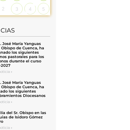
2
3
4
5
ICIAS
. José María Yanguas
, Obispo de Cuenca, ha
nado los siguientes
nos pastorales para los
nos durante el curso
-2027
oticia »
. José María Yanguas
, Obispo de Cuenca, ha
zado los siguientes
ramientos Diocesanos
oticia »
ía del Sr. Obispo en las
uias de Isidoro Gómez
ro
oticia »