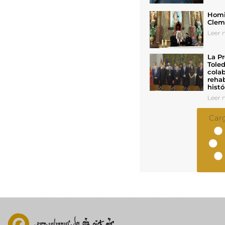
Homil
Cleme
Leer n
La Pr
Toled
colab
rehab
histó
Leer n
Car