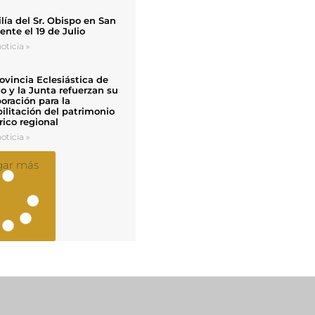
ía del Sr. Obispo en San
nte el 19 de Julio
oticia »
ovincia Eclesiástica de
o y la Junta refuerzan su
oración para la
ilitación del patrimonio
rico regional
oticia »
gar más