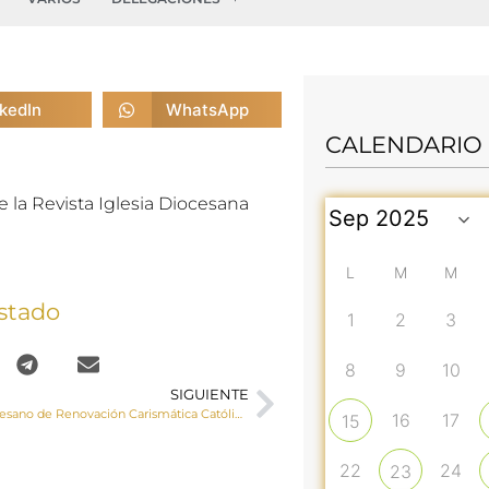
nkedIn
WhatsApp
CALENDARIO
 la Revista Iglesia Diocesana
L
M
M
stado
1
2
3
8
9
10
SIGUIENTE
Encuentro Diocesano de Renovación Carismática Católica de España en la diócesis de Cuenca
16
17
15
22
24
23