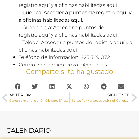
registro
aquí
y a oficinas habilitadas
aquí
.
– Cuenca: Acceder a puntos de registro
aquí
y
a oficinas habilitadas
aquí
.
– Guadalajara: Acceder a puntos de
registro
aquí
y a oficinas habilitadas
aquí
.
– Toledo: Acceder a puntos de registro
aquí
y a
oficinas habilitadas
aquí
.
Teléfono de información: 925 389 072
Correo electrónico:
rdvasc@jccm.es
Comparte si te ha gustado
ANTERIOR
SIGUIENTE
Carta semanal del Sr. Obispo: Sí, están en juego “los fundamentos mismos de la vida humana y cristiana”
Monseñor Yanguas visita el Campamento Juan Pablo II
CALENDARIO