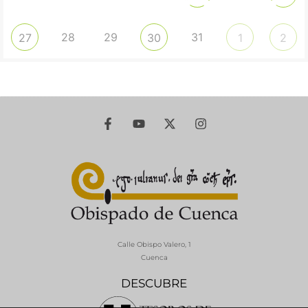
28
29
31
27
30
1
2
Calle Obispo Valero, 1
Cuenca
DESCUBRE