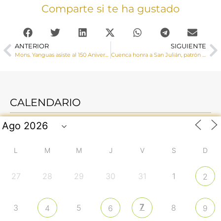
Comparte si te ha gustado
ANTERIOR
SIGUIENTE
Mons. Yanguas asiste al 150 Aniversario de la Fundación de la Congregación de las Hermanitas de los Ancianos Desamparados de Belmonte
Cuenca honra a San Julián, patrón de la Diócesis y de la ciudad de Cuenca
CALENDARIO
L
M
M
J
V
S
D
27
28
29
30
31
1
2
7
3
5
8
4
6
9