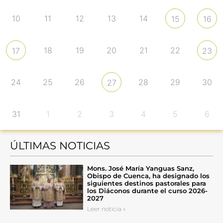
10
11
12
13
14
15
16
18
19
20
21
22
17
23
24
25
26
28
29
30
27
31
1
2
3
4
5
6
ÚLTIMAS NOTICIAS
Mons. José María Yanguas Sanz,
Obispo de Cuenca, ha designado los
siguientes destinos pastorales para
los Diáconos durante el curso 2026-
2027
Leer noticia »