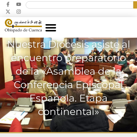
Nuestra Diócesis asiste al
encuentro preparatorio
de la «Asamblea de la
Conferencia Episcopal
Española. Etapa
continental»