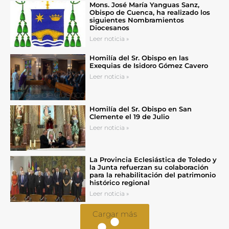
Mons. José María Yanguas Sanz,
Obispo de Cuenca, ha realizado los
siguientes Nombramientos
Diocesanos
Leer noticia »
Homilía del Sr. Obispo en las
Exequias de Isidoro Gómez Cavero
Leer noticia »
Homilía del Sr. Obispo en San
Clemente el 19 de Julio
Leer noticia »
La Provincia Eclesiástica de Toledo y
la Junta refuerzan su colaboración
para la rehabilitación del patrimonio
histórico regional
Leer noticia »
Cargar más