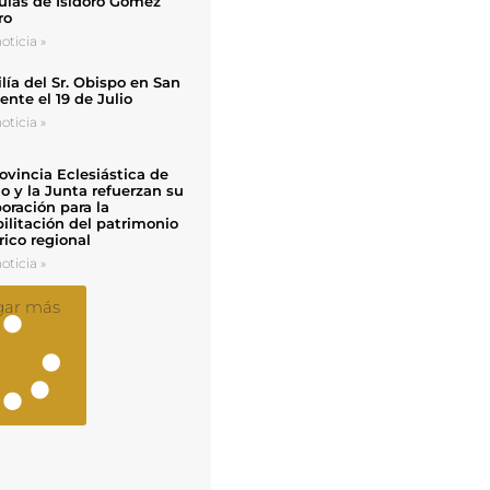
uias de Isidoro Gómez
ro
oticia »
ía del Sr. Obispo en San
nte el 19 de Julio
oticia »
ovincia Eclesiástica de
o y la Junta refuerzan su
oración para la
ilitación del patrimonio
rico regional
oticia »
gar más