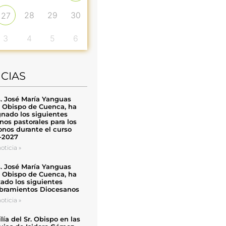
28
29
30
27
3
4
5
6
ICIAS
. José María Yanguas
, Obispo de Cuenca, ha
nado los siguientes
nos pastorales para los
nos durante el curso
-2027
oticia »
. José María Yanguas
, Obispo de Cuenca, ha
zado los siguientes
ramientos Diocesanos
oticia »
ía del Sr. Obispo en las