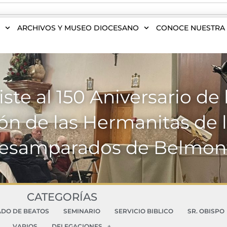
S
ARCHIVOS Y MUSEO DIOCESANO
CONOCE NUESTRA 
ste al 150 Aniversario de 
n de las Hermanitas de 
esamparados de Belmon
CATEGORÍAS
ADO DE BEATOS
SEMINARIO
SERVICIO BIBLICO
SR. OBISPO
VARIOS
DELEGACIONES