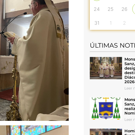
24
25
26
31
1
2
ÚLTIMAS NOT
Mons
Sanz
desig
desti
Diáco
2026
Leer n
Mons
Sanz
reali
Nomb
Leer n
Homil