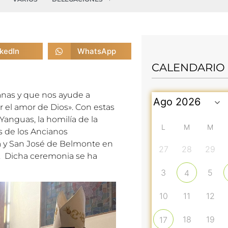
nkedIn
WhatsApp
CALENDARIO
manas y que nos ayude a
 el amor de Dios». Con estas
Yanguas, la homilía de la
L
M
M
s de los Ancianos
a y San José de Belmonte en
27
28
29
n. Dicha ceremonia se ha
3
5
4
10
11
12
18
19
17