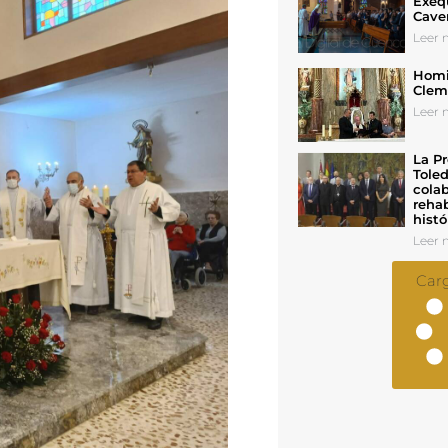
Exeq
Cave
Leer n
Homil
Cleme
Leer n
La Pr
Toled
colab
rehab
histó
Leer n
Car