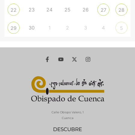
23
24
25
26
22
27
28
30
1
2
3
4
29
5
Calle Obispo Valero, 1
Cuenca
DESCUBRE