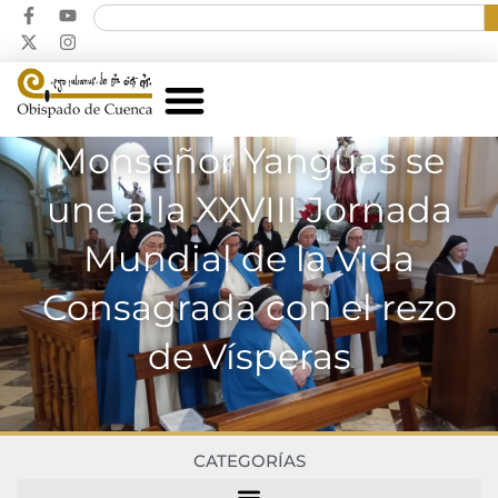
Monseñor Yanguas se
une a la XXVIII Jornada
Mundial de la Vida
Consagrada con el rezo
de Vísperas
CATEGORÍAS