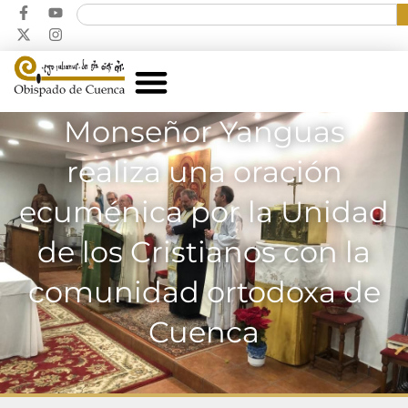
Monseñor Yanguas
realiza una oración
ecuménica por la Unidad
de los Cristianos con la
comunidad ortodoxa de
Cuenca