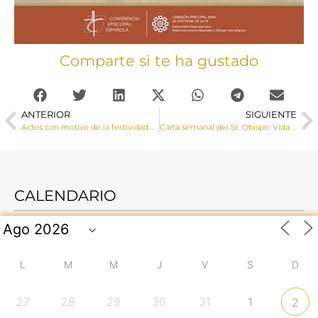
Comparte si te ha gustado
ANTERIOR
SIGUIENTE
Actos con motivo de la festividad de San Julián 2024, patrón de la Diócesis de Cuenca
Carta semanal del Sr. Obispo: Vida consagrada, vida entregada
CALENDARIO
L
M
M
J
V
S
D
27
28
29
30
31
1
2