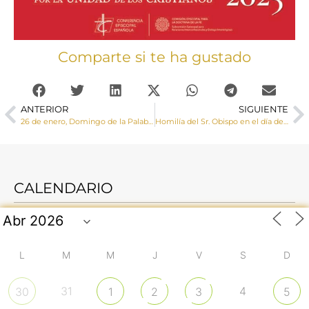
Comparte si te ha gustado
ANTERIOR
SIGUIENTE
26 de enero, Domingo de la Palabra de Dios con el lema “Espero en tu Palabra” (Sal 119,74)
Homilía del Sr. Obispo en el día de San Julián, patrón de la diócesis y la ciudad de Cuenca
CALENDARIO
L
M
M
J
V
S
D
31
4
30
1
2
3
5