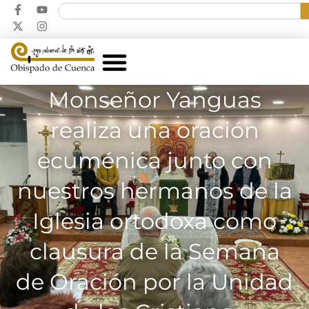
Monseñor Yanguas
realiza una oración
ecuménica junto con
nuestros hermanos de la
Iglesia ortodoxa como
clausura de la Semana
de Oración por la Unidad