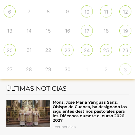
7
8
9
6
10
11
12
13
14
15
16
18
17
19
21
22
20
23
24
25
26
27
28
29
30
1
2
3
ÚLTIMAS NOTICIAS
Mons. José María Yanguas Sanz,
Obispo de Cuenca, ha designado los
siguientes destinos pastorales para
los Diáconos durante el curso 2026-
2027
Leer noticia »