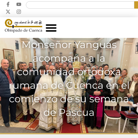
Monseñor Yanguas
acompaña a la
comunidad ortodoxa
rumana de Cuenca en el
comienzo de su semana
de Pascua