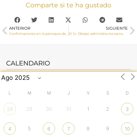
Comparte si te ha gustado
ANTERIOR
SIGUIENTE
Confirmaciones en la parroquia de El Provencio
El Sr. Obispo administra los sacramentos de la Iniciación Cristiana a cuatro jóvenes de la parroquia de Santa Ana
CALENDARIO
L
M
M
J
V
S
D
29
30
31
1
2
28
3
5
8
9
4
6
7
10