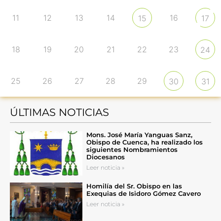
11
12
13
14
16
15
17
18
19
20
21
22
23
24
25
26
27
28
29
30
31
ÚLTIMAS NOTICIAS
Mons. José María Yanguas Sanz,
Obispo de Cuenca, ha realizado los
siguientes Nombramientos
Diocesanos
Leer noticia »
Homilía del Sr. Obispo en las
Exequias de Isidoro Gómez Cavero
Leer noticia »