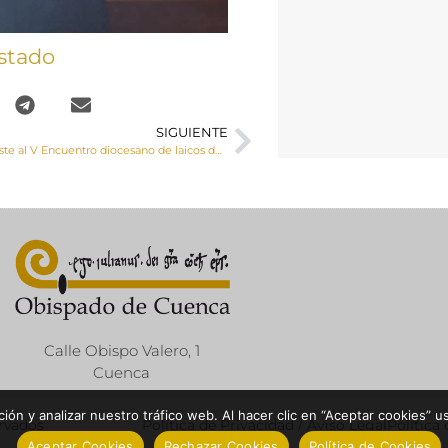
stado
SIGUIENTE
El Sr. Obispo asiste al V Encuentro diocesano de laicos de Parroquia, “Nuestra identidad como Iglesia”
Calle Obispo Valero, 1
Cuenca
ón y analizar nuestro tráfico web. Al hacer clic en “Aceptar cookies” u
ervados
Política de Privacidad / Aviso Legal
Política
Aceptar Cookies
Rechazar Cookies
Política de Cookies