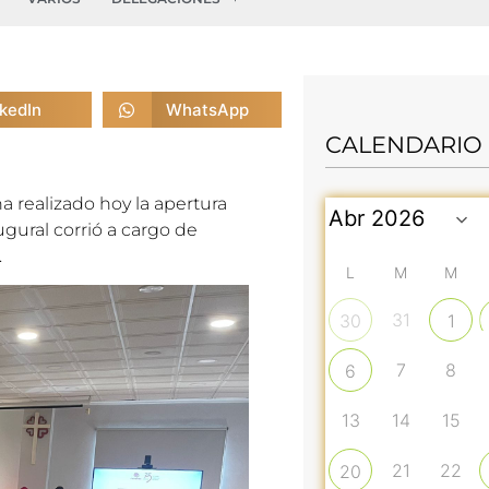
nkedIn
WhatsApp
CALENDARIO
 realizado hoy la apertura
gural corrió a cargo de
.
L
M
M
31
30
1
7
8
6
13
14
15
21
22
20