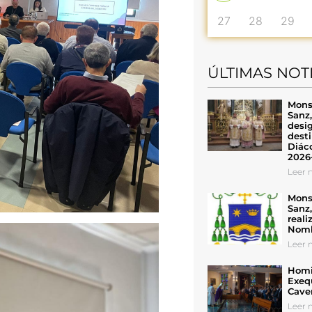
27
28
29
ÚLTIMAS NOT
Mons
Sanz
desig
desti
Diáco
2026
Leer n
Mons
Sanz
reali
Nomb
Leer n
Homil
Exeq
Cave
Leer n