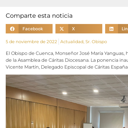
Comparte esta noticia
Facebook
X
Li
5 de noviembre de 2022
Actualidad
,
Sr. Obispo
El Obispo de Cuenca, Monseñor José María Yanguas, ha
de la Asamblea de Cáritas Diocesana. La ponencia inau
Vicente Martín, Delegado Episcopal de Cáritas España