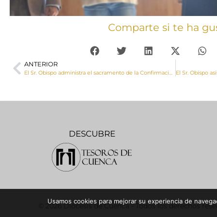
Comparte si te ha gu
ANTERIOR
El Sr. Obispo administra el sacramento de la Confirmación a un grupo de jóvenes de Horcajo de Santiago
DESCUBRE
Usamos cookies para mejorar su experiencia de navegaci
© 2026 Diócesis de Cuenca - Todos los derechos res