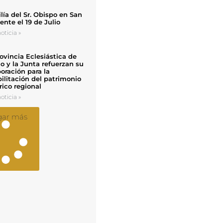
ía del Sr. Obispo en San
nte el 19 de Julio
oticia »
ovincia Eclesiástica de
o y la Junta refuerzan su
oración para la
ilitación del patrimonio
rico regional
oticia »
gar más