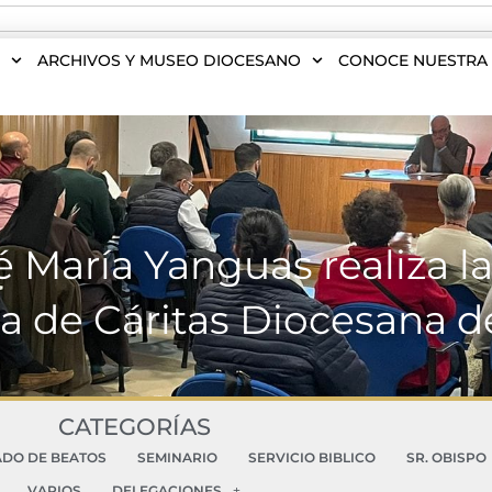
S
ARCHIVOS Y MUSEO DIOCESANO
CONOCE NUESTRA 
María Yanguas realiza la
 de Cáritas Diocesana 
CATEGORÍAS
ADO DE BEATOS
SEMINARIO
SERVICIO BIBLICO
SR. OBISPO
VARIOS
DELEGACIONES