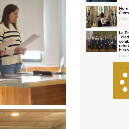
Homil
Cleme
Leer n
La Pr
Toled
colab
rehab
histó
Leer n
Car