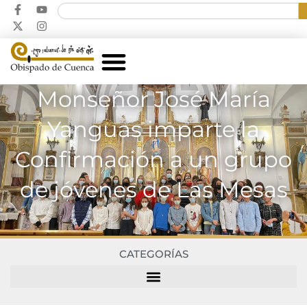
Monseñor José María
Yanguas imparte la
Confirmación a un grupo
de jóvenes de Las Mesas
CATEGORÍAS