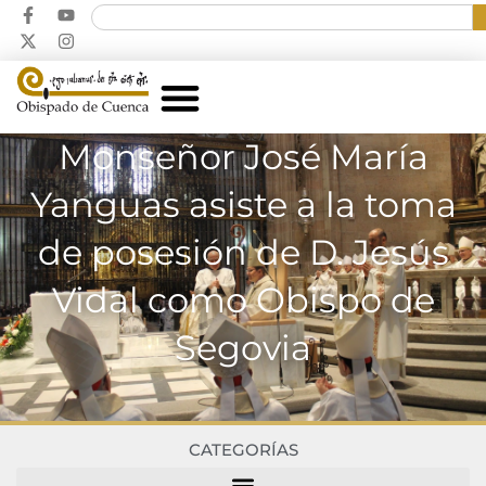
Monseñor José María
Yanguas asiste a la toma
de posesión de D. Jesús
Vidal como Obispo de
Segovia
CATEGORÍAS