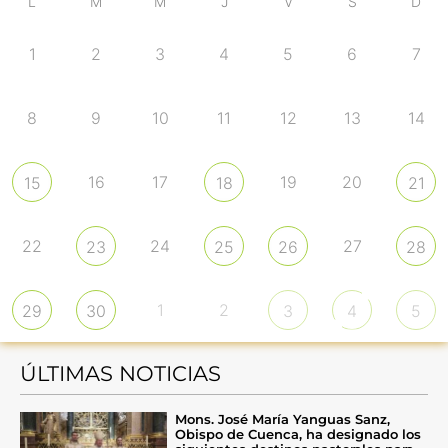
L
M
M
J
V
S
D
1
2
3
4
5
6
7
8
9
10
11
12
13
14
16
17
19
20
15
18
21
22
24
27
23
25
26
28
1
2
29
30
3
4
5
ÚLTIMAS NOTICIAS
Mons. José María Yanguas Sanz,
Obispo de Cuenca, ha designado los