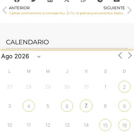
ANTERIOR
SIGUIENTE
Cáritas conmemora la Jornada Mundial para la Erradicación de la Pobreza
S.T.S. el patriarca ecuménico Bartolomé I visita la sede de la Conferencia Episcopal Española
CALENDARIO
L
M
M
J
V
S
D
27
28
29
30
31
1
2
7
3
5
8
4
6
9
10
11
12
13
14
15
16