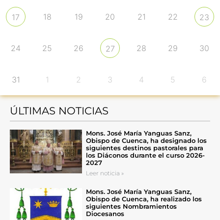
18
19
20
21
22
17
23
24
25
26
28
29
30
27
31
1
2
3
4
5
6
ÚLTIMAS NOTICIAS
Mons. José María Yanguas Sanz,
Obispo de Cuenca, ha designado los
siguientes destinos pastorales para
los Diáconos durante el curso 2026-
2027
Leer noticia »
Mons. José María Yanguas Sanz,
Obispo de Cuenca, ha realizado los
siguientes Nombramientos
Diocesanos