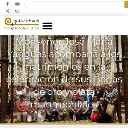
Monseñor José María
Yanguas acompaña a los
matrimonios en la
celebración de sus Bodas
de oro y plata
matrimoniales