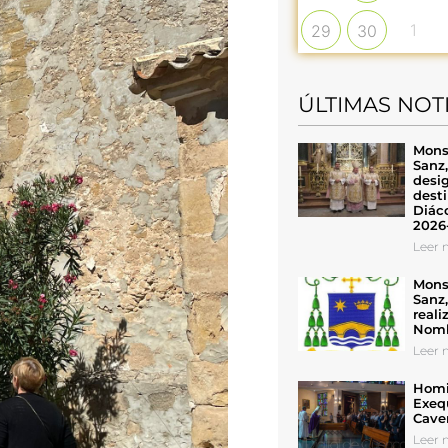
1
29
30
ÚLTIMAS NOT
Mons
Sanz
desig
desti
Diáco
2026
Leer n
Mons
Sanz
reali
Nomb
Leer n
Homil
Exeq
Cave
Leer n