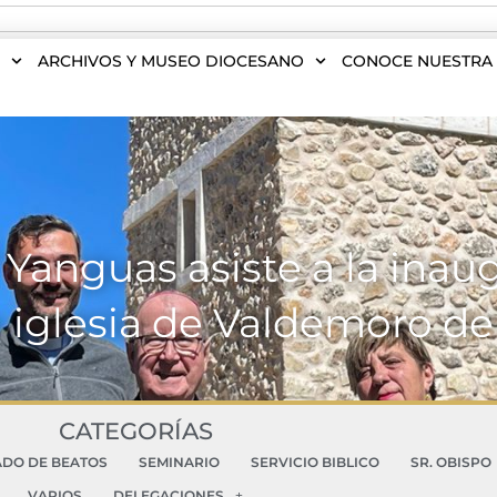
S
ARCHIVOS Y MUSEO DIOCESANO
CONOCE NUESTRA 
anguas asiste a la inaug
a iglesia de Valdemoro de
CATEGORÍAS
ADO DE BEATOS
SEMINARIO
SERVICIO BIBLICO
SR. OBISPO
VARIOS
DELEGACIONES