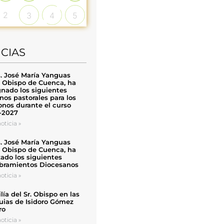
2
3
4
5
ICIAS
. José María Yanguas
, Obispo de Cuenca, ha
nado los siguientes
nos pastorales para los
nos durante el curso
-2027
oticia »
. José María Yanguas
, Obispo de Cuenca, ha
zado los siguientes
ramientos Diocesanos
oticia »
ía del Sr. Obispo en las
uias de Isidoro Gómez
ro
oticia »