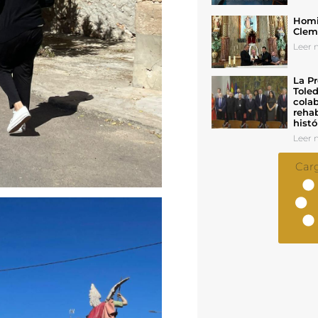
Homil
Cleme
Leer n
La Pr
Toled
colab
rehab
histó
Leer n
Car