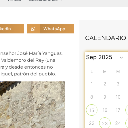
nkedIn
WhatsApp
CALENDARIO
onseñor José María Yanguas,
 de Valdemoro del Rey (una
rra y desde entonces no
L
M
M
iguel, patrón del pueblo.
1
2
3
8
9
10
16
17
15
22
24
23