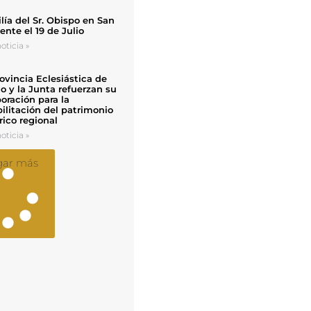
ía del Sr. Obispo en San
nte el 19 de Julio
oticia »
ovincia Eclesiástica de
o y la Junta refuerzan su
oración para la
ilitación del patrimonio
rico regional
oticia »
gar más