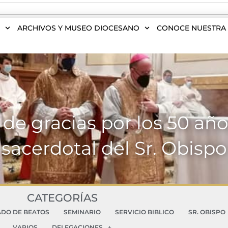
S
ARCHIVOS Y MUSEO DIOCESANO
CONOCE NUESTRA 
de gracias por los 50 añ
sacerdotal del Sr. Obispo
CATEGORÍAS
ADO DE BEATOS
SEMINARIO
SERVICIO BIBLICO
SR. OBISPO
VARIOS
DELEGACIONES