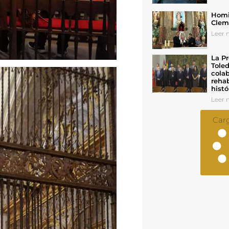
Homil
Cleme
Leer n
La Pr
Toled
colab
rehab
histó
Leer n
Car