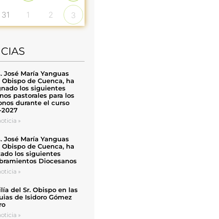
31
1
2
3
ICIAS
. José María Yanguas
, Obispo de Cuenca, ha
nado los siguientes
nos pastorales para los
nos durante el curso
-2027
oticia »
. José María Yanguas
, Obispo de Cuenca, ha
zado los siguientes
ramientos Diocesanos
oticia »
ía del Sr. Obispo en las
uias de Isidoro Gómez
ro
oticia »