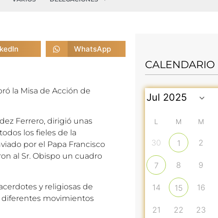
nkedIn
WhatsApp
CALENDARIO
ebró la Misa de Acción de
ndez Ferrero, dirigió unas
L
M
M
odos los fieles de la
30
2
1
viado por el Papa Francisco
aron al Sr. Obispo un cuadro
8
9
7
acerdotes y religiosas de
14
16
15
los diferentes movimientos
21
22
23