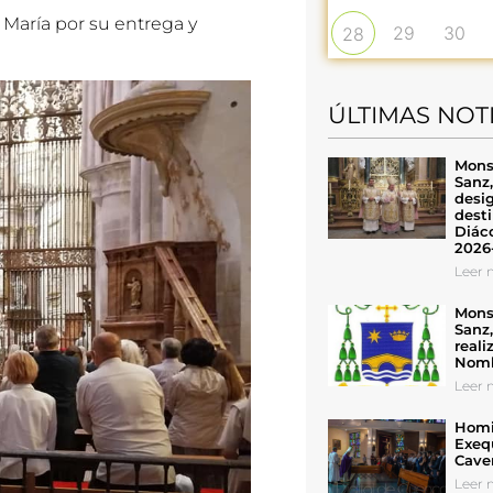
 María por su entrega y
29
30
28
ÚLTIMAS NOT
Mons
Sanz
desig
desti
Diáco
2026
Leer n
Mons
Sanz
reali
Nomb
Leer n
Homil
Exeq
Cave
Leer n