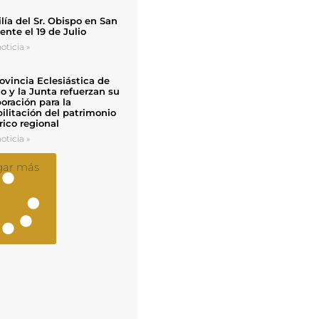
ía del Sr. Obispo en San
nte el 19 de Julio
oticia »
ovincia Eclesiástica de
o y la Junta refuerzan su
oración para la
ilitación del patrimonio
rico regional
oticia »
gar más