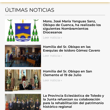
ÚLTIMAS NOTICIAS
Mons. José María Yanguas Sanz,
Obispo de Cuenca, ha realizado los
siguientes Nombramientos
Diocesanos
Leer noticia »
Homilía del Sr. Obispo en las
Exequias de Isidoro Gómez Cavero
Leer noticia »
Homilía del Sr. Obispo en San
Clemente el 19 de Julio
Leer noticia »
La Provincia Eclesiástica de Toledo y
la Junta refuerzan su colaboración
para la rehabilitación del patrimonio
histórico regional