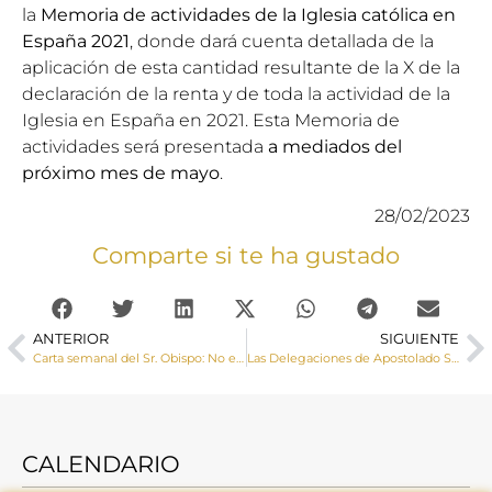
la
Memoria de actividades de la Iglesia católica
en
España 2021
, donde dará cuenta detallada de la
aplicación de esta cantidad resultante de la X de la
declaración de la renta y de toda la actividad de la
Iglesia en España en 2021. Esta Memoria de
actividades será presentada
a mediados del
próximo mes de mayo
.
28/02/2023
Comparte si te ha gustado
ANTERIOR
SIGUIENTE
Carta semanal del Sr. Obispo: No estamos solos en el mundo; por eso es importante reflexionar sobre el modo en que estamos en él
Las Delegaciones de Apostolado Seglar y Catequesis nos invitan y nos animan a participar en los Ejercicios Espirituales que se celebrarán en Cañizares del 24 al 26 de marzo
CALENDARIO