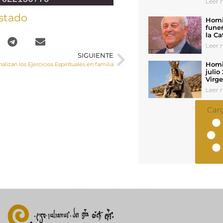
Leer n
stado
Homil
funer
la Ca
Leer n
SIGUIENTE
Homil
nalizan los Ejercicios Espirituales en familia
julio
Virg
Leer n
Car