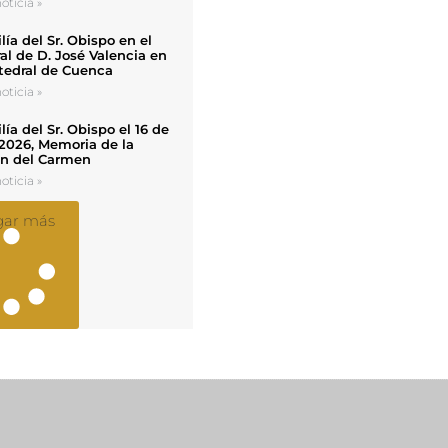
oticia »
ía del Sr. Obispo en el
al de D. José Valencia en
tedral de Cuenca
oticia »
ía del Sr. Obispo el 16 de
 2026, Memoria de la
en del Carmen
oticia »
gar más