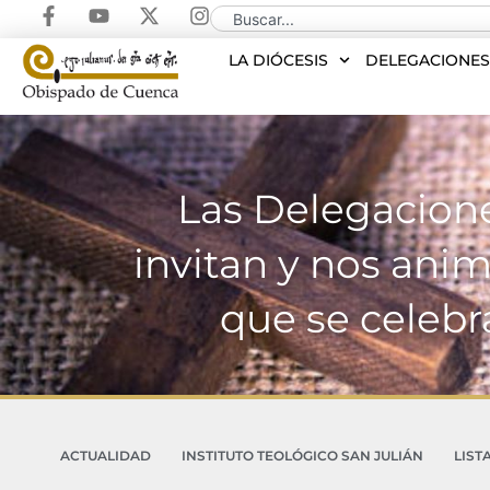
LA DIÓCESIS
DELEGACIONE
Las Delegacione
invitan y nos anim
que se celebr
ACTUALIDAD
INSTITUTO TEOLÓGICO SAN JULIÁN
LIST