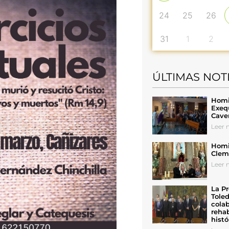
24
25
26
31
1
2
ÚLTIMAS NOT
Homil
Exeq
Cave
Leer n
Homil
Cleme
Leer n
La Pr
Toled
colab
rehab
histó