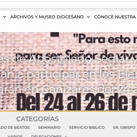
S
ARCHIVOS Y MUSEO DIOCESANO
CONOCE NUESTRA 
s de Apostolado Seglar 
an a participar en los Ejer
arán en Cañizares del 24 
CATEGORÍAS
ADO DE BEATOS
SEMINARIO
SERVICIO BIBLICO
SR. OBISPO
VARIOS
DELEGACIONES