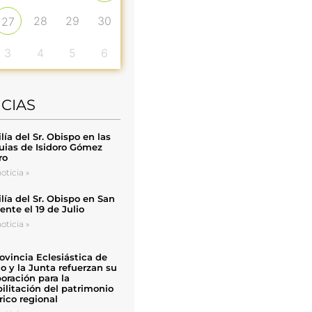
28
29
30
27
3
4
5
6
ICIAS
ía del Sr. Obispo en las
uias de Isidoro Gómez
ro
oticia »
ía del Sr. Obispo en San
nte el 19 de Julio
oticia »
ovincia Eclesiástica de
o y la Junta refuerzan su
oración para la
ilitación del patrimonio
rico regional