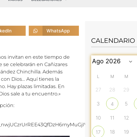
nkedIn
WhatsApp
CALENDARIO
os invitan en este tiempo de
ue se celebrarán en Cañizares
rnández Chinchilla. Además
L
M
M
con Dios… Aquí tienes la
o. Hay plazas limitadas. En
27
28
29
Dios sale a tu encuentro.»
3
5
4
pción:
10
11
12
hOj_nwjUCzrUrREE43QfDzH6rnyMuGjIWDe7qpbJf8gw/view
18
19
17