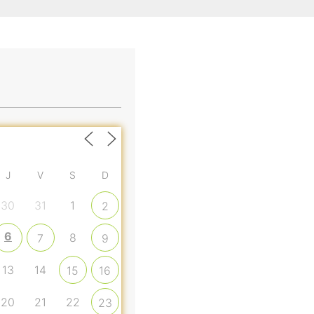
J
V
S
D
30
31
1
2
6
8
7
9
13
14
15
16
form?
20
21
22
23