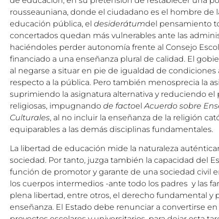
de educación, en su pretensión de restablecer una pol
rousseauniana, donde el ciudadano es el hombre de l
educación pública, el
desiderátum
del pensamiento tot
concertados quedan más vulnerables ante las adminis
haciéndoles perder autonomía frente al Consejo Escola
financiado a una enseñanza plural de calidad. El gobi
al negarse a situar en pie de igualdad de condiciones
respecto a la pública. Pero también menosprecia la asi
suprimiendo la asignatura alternativa y reduciendo el
religiosas, impugnando
de facto
el
Acuerdo sobre Ens
Culturales
, al no incluir la enseñanza de la religión ca
equiparables a las demás disciplinas fundamentales.
La libertad de educación mide la naturaleza auténti
sociedad. Por tanto, juzga también la capacidad del 
función de promotor y garante de una sociedad civil e
los cuerpos intermedios -ante todo los padres y las f
plena libertad, entre otros, el derecho fundamental y pr
enseñanza. El Estado debe renunciar a convertirse e
proyectos escolares y universitarios, para dejar esta tare