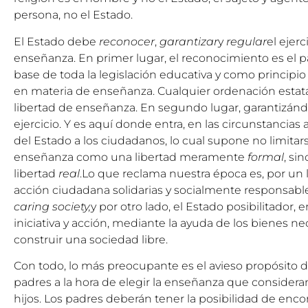
persona, no el Estado.
El Estado debe
reconocer
,
garantizar
y
regular
el ejerc
enseñanza. En primer lugar, el reconocimiento es el
base de toda la legislación educativa y como princip
en materia de enseñanza. Cualquier ordenación estatal
libertad de enseñanza. En segundo lugar, garantizándo
ejercicio. Y es aquí donde entra, en las circunstancias 
del Estado a los ciudadanos, lo cual supone no limitars
enseñanza como una libertad meramente
formal
, si
libertad
real
.Lo que reclama nuestra época es, por un l
acción ciudadana solidarias y socialmente responsables
caring society,
y por otro lado, el Estado posibilitador, 
iniciativa y acción, mediante la ayuda de los bienes nec
construir una sociedad libre.
Con todo, lo más preocupante es el avieso propósito de
padres a la hora de elegir la enseñanza que consider
hijos. Los padres deberán tener la posibilidad de enc