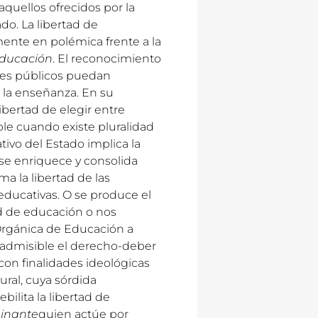
quellos ofrecidos por la
do. La libertad de
ente en polémica frente a la
educación
. El reconocimiento
eres públicos puedan
 la enseñanza. En su
libertad de elegir entre
ble cuando existe pluralidad
ivo del Estado implica la
 se enriquece y consolida
ma la libertad de las
 educativas. O se produce el
ad de educación o nos
Orgánica de Educación a
 inadmisible el derecho-deber
 con finalidades ideológicas
ural, cuya sórdida
ilita la libertad de
inante
quien actúe por