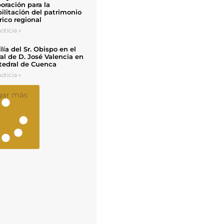
oración para la
ilitación del patrimonio
rico regional
oticia »
ía del Sr. Obispo en el
al de D. José Valencia en
tedral de Cuenca
oticia »
gar más