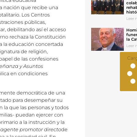
ítica educativa
colab
a nación que recibe una
rehab
histó
alitario. Los Centros
Leer n
traciones públicas,
r, debilitando así el acceso
Homil
funer
erno rechaza la Constitución
la Ca
 a la educación concertada
Leer n
gnatura de religión,
Car
 papel de las confesiones
eñanza y Asuntos
tólica en condiciones
camente democrática de una
Estado para desempeñar su
n la que las personas y todos
amilias- puedan ejercer con
imario a la instrucción y la
n
agente promotor directo
de
a a la sociedad civil. En