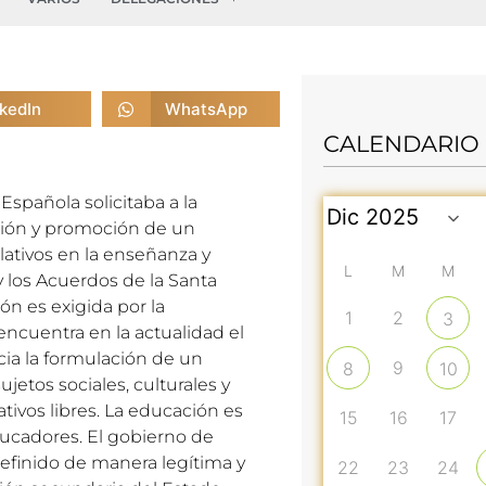
nkedIn
WhatsApp
CALENDARIO
spañola solicitaba a la
ación y promoción de un
lativos en la enseñanza y
L
M
M
 los Acuerdos de la Santa
ón es exigida por la
1
2
3
encuentra en la actualidad el
cia la formulación de un
9
8
10
ujetos sociales, culturales y
ivos libres. La educación es
15
16
17
ducadores. El gobierno de
efinido de manera legítima y
22
23
24