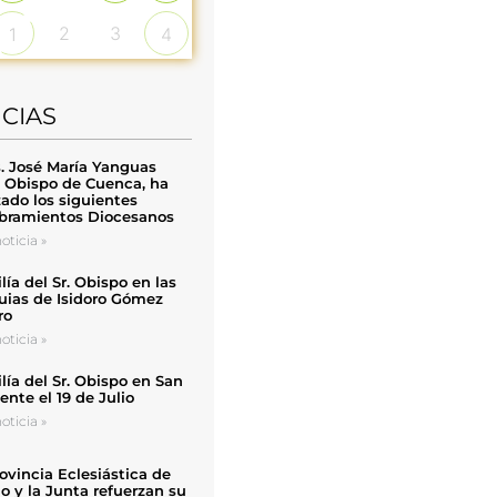
2
3
1
4
ICIAS
. José María Yanguas
, Obispo de Cuenca, ha
zado los siguientes
ramientos Diocesanos
oticia »
ía del Sr. Obispo en las
uias de Isidoro Gómez
ro
oticia »
ía del Sr. Obispo en San
nte el 19 de Julio
oticia »
ovincia Eclesiástica de
o y la Junta refuerzan su