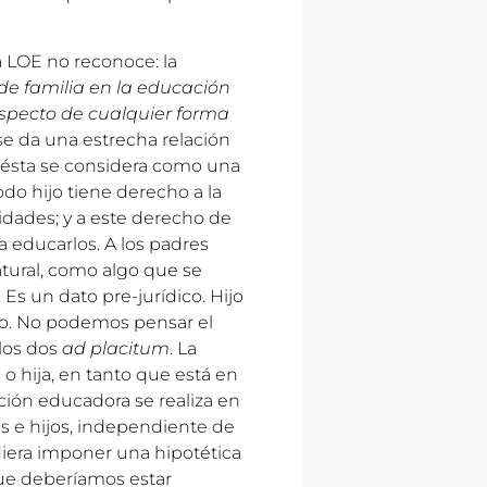
a LOE no reconoce: la
de familia en la educación
specto de cualquier forma
se da una estrecha relación
 ésta se considera como una
do hijo tiene derecho a la
idades; y a este derecho de
a educarlos. A los padres
tural, como algo que se
Es un dato pre-jurídico. Hijo
to. No podemos pensar el
los dos
ad placitum
. La
o hija, en tanto que está en
ción educadora se realiza en
res e hijos, independiente de
iera imponer una hipotética
que deberíamos estar