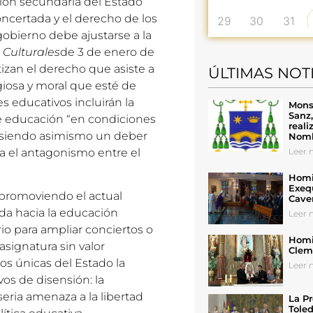
ción secundaria del Estado
ncertada y el derecho de los
29
30
31
gobierno debe ajustarse a la
Culturales
de 3 de enero de
izan el derecho que asiste a
ÚLTIMAS NOT
igiosa y moral que esté de
s educativos incluirán la
Mons
Sanz
de educación “en condiciones
reali
, siendo asimismo un deber
Nomb
Leer n
a el antagonismo entre el
Homil
Exeq
 promoviendo el actual
Cave
da hacia la educación
Leer n
io para ampliar conciertos o
Homil
asignatura sin valor
Cleme
nos únicas del Estado la
Leer n
vos de disensión: la
eria amenaza a la libertad
La Pr
Toled