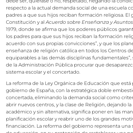
debe ser, quiérase o no, respetado, negando la condi
respecto a la actual demanda social de una escuela co
padres a que sus hijos reciban formación religiosa. El 
Constitución y al
Acuerdo sobre Enseñanza y Asuntos 
1979, donde se afirma que los poderes públicos garant
los padres para que sus hijos reciban la formación rel
acuerdo con sus propias convicciones”, y que los plane
enseñanza de religión católica en todos los Centros 
equiparables a las demás disciplinas fundamentales”
de la Administración Pública procurar que desaparezc
sistema escolar y el concertado.
La reforma de la Ley Orgánica de Educación que está
gobierno de España, con la estratégica doble embesti
concertada, eliminando la demanda social como criter
abrir nuevos centros, y la clase de Religión, dejando la 
académico y sin alternativa, significa poner en las ma
planificación escolar y reabrir uno de los grandes moti
financiación. La reforma del gobierno representa una s