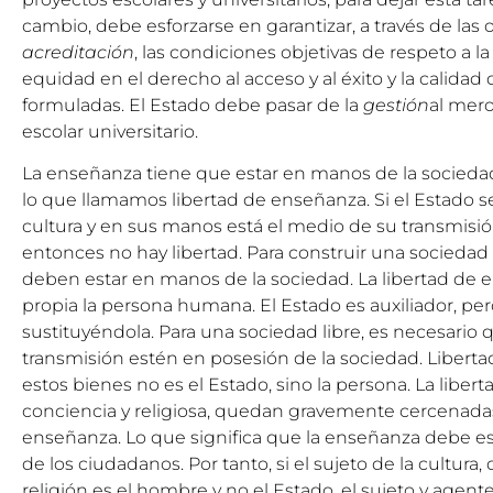
cambio, debe esforzarse en garantizar, a través de las
acreditación
, las condiciones objetivas de respeto a la
equidad en el derecho al acceso y al éxito y la calidad
formuladas. El Estado debe pasar de la
gestión
al mer
escolar universitario.
La enseñanza tiene que estar en manos de la sociedad,
lo que llamamos libertad de enseñanza. Si el Estado se
cultura y en sus manos está el medio de su transmisió
entonces no hay libertad. Para construir una sociedad li
deben estar en manos de la sociedad. La libertad de 
propia la persona humana. El Estado es auxiliador, per
sustituyéndola. Para una sociedad libre, es necesario q
transmisión estén en posesión de la sociedad. Libertad
estos bienes no es el Estado, sino la persona. La liberta
conciencia y religiosa, quedan gravemente cercenadas
enseñanza. Lo que significa que la enseñanza debe es
de los ciudadanos. Por tanto, si el sujeto de la cultura,
religión es el hombre y no el Estado, el sujeto y agent