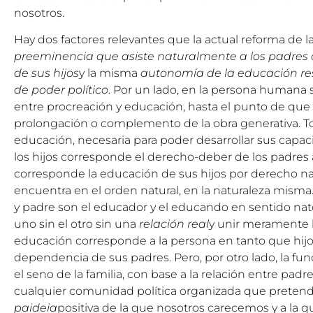
nosotros.
Hay dos factores relevantes que la actual reforma de l
preeminencia que asiste naturalmente a los padres 
de sus hijos
y la misma
autonomía de la educación re
de poder político
. Por un lado, en la persona humana 
entre procreación y educación, hasta el punto de que
prolongación o complemento de la obra generativa. To
educación, necesaria para poder desarrollar sus capac
los hijos corresponde el derecho-deber de los padres 
corresponde la educación de sus hijos por derecho na
encuentra en el orden natural, en la naturaleza misma. 
y padre son el educador y el educando en sentido na
uno sin el otro sin una
relación real
y unir meramente 
educación corresponde a la persona en tanto que hijo 
dependencia de sus padres. Pero, por otro lado, la fun
el seno de la familia, con base a la relación entre pad
cualquier comunidad política organizada que pretend
paideia
positiva de la que nosotros carecemos y a la 