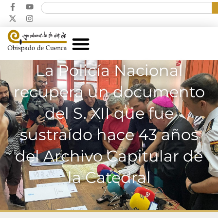
La Policía Nacional
recupera un documento
del S. XII que fue
sustraído hace 43 años
del Archivo Capitular de
la Catedral