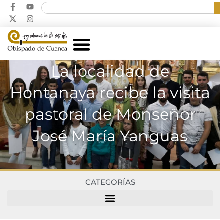
La localidad de
Hontanaya recibe la visita
pastoral de Monseñor
José María Yanguas
CATEGORÍAS