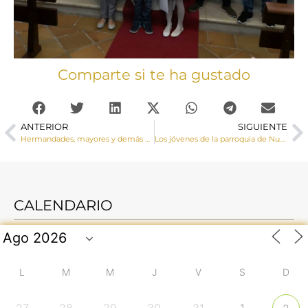
Comparte si te ha gustado
ANTERIOR
SIGUIENTE
Hermandades, mayores y demás fieles acogen con gran alegría al Obispo en su Visita Pastoral a Pozorrubio
Los jóvenes de la parroquia de Nuestra Señora de la Luz reciben la Confirmación
CALENDARIO
L
M
M
J
V
S
D