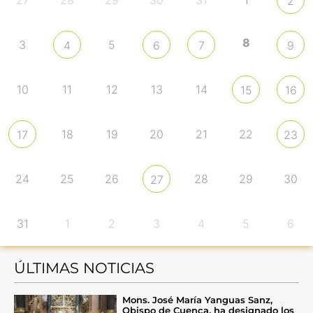
27
28
29
30
31
1
2
8
3
5
4
6
7
9
10
11
12
13
14
15
16
18
19
20
21
22
17
23
24
25
26
28
29
30
27
31
1
2
3
4
5
6
ÚLTIMAS NOTICIAS
Mons. José María Yanguas Sanz,
Obispo de Cuenca, ha designado los