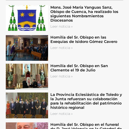
Mons. José María Yanguas Sanz,
Obispo de Cuenca, ha realizado los
siguientes Nombramientos
Diocesanos
Leer noticia »
Homilía del Sr. Obispo en las
Exequias de Isidoro Gómez Cavero
Leer noticia »
Homilía del Sr. Obispo en San
Clemente el 19 de Julio
Leer noticia »
La Provincia Eclesiástica de Toledo y
la Junta refuerzan su colaboración
para la rehabilitación del patrimonio
histórico regional
Leer noticia »
Homilía del Sr. Obispo en el funeral
de D. José Valencia en la Catedral de