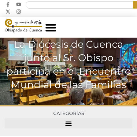
La Diócesis de Cuenca
junto al Sr. Obispo
participa en el Encuentro
Mundial de las Familias
CATEGORÍAS