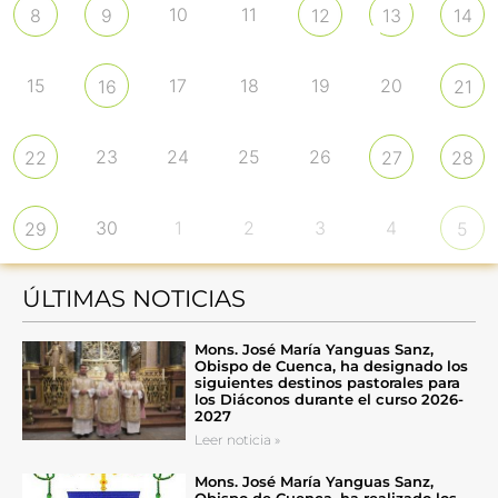
10
11
8
9
12
13
14
15
17
18
19
20
16
21
23
24
25
26
22
27
28
30
1
2
3
4
29
5
ÚLTIMAS NOTICIAS
Mons. José María Yanguas Sanz,
Obispo de Cuenca, ha designado los
siguientes destinos pastorales para
los Diáconos durante el curso 2026-
2027
Leer noticia »
Mons. José María Yanguas Sanz,
Obispo de Cuenca, ha realizado los