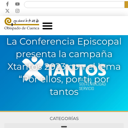
La Conferencia Episcopal
presenta la campaña
Xtantos 2023 con el lema
“Por ellos, por ti, por
tantos
CATEGORÍAS