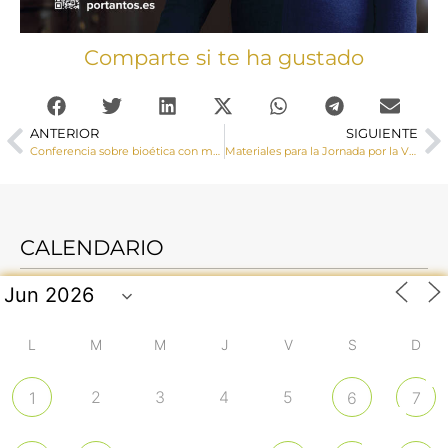
Comparte si te ha gustado
ANTERIOR
SIGUIENTE
Conferencia sobre bioética con motivo de la Jornada por la Vida
Materiales para la Jornada por la Vida 2023
CALENDARIO
L
M
M
J
V
S
D
2
3
4
5
1
6
7