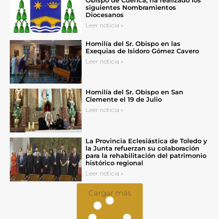
siguientes Nombramientos
Diocesanos
Leer noticia »
Homilía del Sr. Obispo en las
Exequias de Isidoro Gómez Cavero
Leer noticia »
Homilía del Sr. Obispo en San
Clemente el 19 de Julio
Leer noticia »
La Provincia Eclesiástica de Toledo y
la Junta refuerzan su colaboración
para la rehabilitación del patrimonio
histórico regional
Leer noticia »
Cargar más