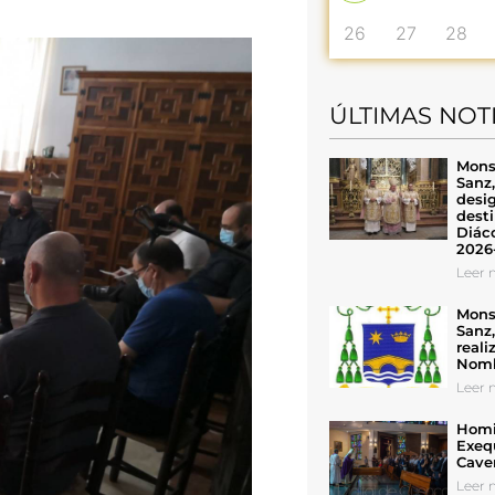
26
27
28
ÚLTIMAS NOT
Mons
Sanz
desig
desti
Diáco
2026
Leer n
Mons
Sanz
reali
Nomb
Leer n
Homil
Exeq
Cave
Leer n