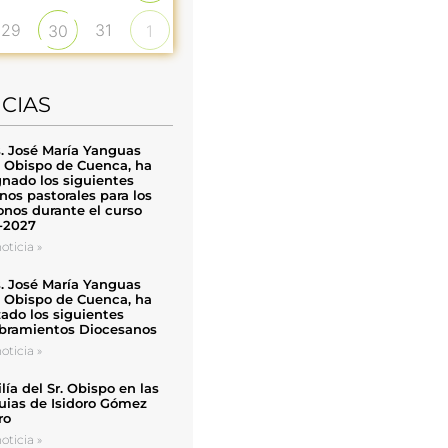
29
31
30
1
ICIAS
. José María Yanguas
, Obispo de Cuenca, ha
nado los siguientes
nos pastorales para los
nos durante el curso
-2027
oticia »
. José María Yanguas
, Obispo de Cuenca, ha
zado los siguientes
ramientos Diocesanos
oticia »
ía del Sr. Obispo en las
uias de Isidoro Gómez
ro
oticia »