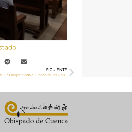
stado
SIGUIENTE
Carta semanal del Sr. Obispo: Hacia el Sínodo de los Obispos.