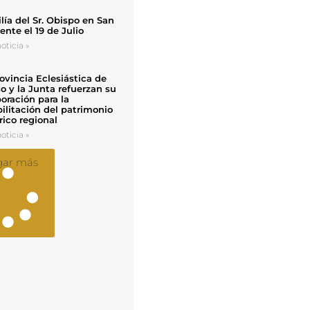
ía del Sr. Obispo en San
nte el 19 de Julio
oticia »
ovincia Eclesiástica de
o y la Junta refuerzan su
oración para la
ilitación del patrimonio
rico regional
oticia »
gar más