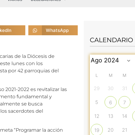
nkedIn
WhatsApp
CALENDARIO
arias de la Diócesis de
este lunes con los
sta por 42 parroquias del
L
M
M
29
30
31
o 2021-2022 es revitalizar las
omento fundamental y
5
6
7
gualmente se busca
 los sacerdotes del
12
13
14
20
21
meta “Programar la acción
19