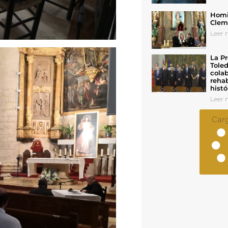
Homil
Cleme
Leer n
La Pr
Toled
colab
rehab
histó
Leer n
Car