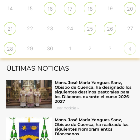
14
15
19
16
17
18
20
22
23
24
27
21
25
26
29
30
1
2
3
28
4
ÚLTIMAS NOTICIAS
Mons. José María Yanguas Sanz,
Obispo de Cuenca, ha designado los
siguientes destinos pastorales para
los Diáconos durante el curso 2026-
2027
Leer noticia »
Mons. José María Yanguas Sanz,
Obispo de Cuenca, ha realizado los
siguientes Nombramientos
Diocesanos