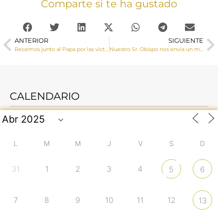
Comparte si te ha gustado
ANTERIOR
SIGUIENTE
Recemos junto al Papa por las víctimas de #Covid_19 y recibamos Indulgencia Plenaria y la Bendición Urbi et Orbi
Nuestro Sr. Obispo nos envía un mensaje de esperanza y fortaleza frente a la pandemia del coronavirus
CALENDARIO
L
M
M
J
V
S
D
31
1
2
3
4
5
6
7
8
9
10
11
12
13