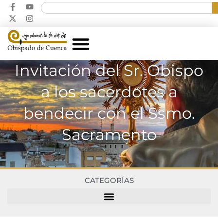
Invitación del Sr. Obispo
a los sacerdotes a
bendecir con el Ssmo.
Sacramento
CATEGORÍAS