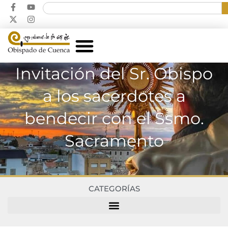
Invitación del Sr. Obispo
a los sacerdotes a
bendecir con el Ssmo.
Sacramento
CATEGORÍAS