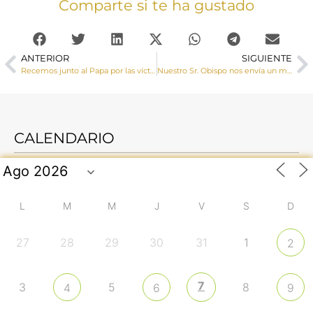
Comparte si te ha gustado
ANTERIOR
SIGUIENTE
Recemos junto al Papa por las víctimas de #Covid_19 y recibamos Indulgencia Plenaria y la Bendición Urbi et Orbi
Nuestro Sr. Obispo nos envía un mensaje de esperanza y fortaleza frente a la pandemia del coronavirus
CALENDARIO
L
M
M
J
V
S
D
27
28
29
30
31
1
2
7
3
5
8
4
6
9