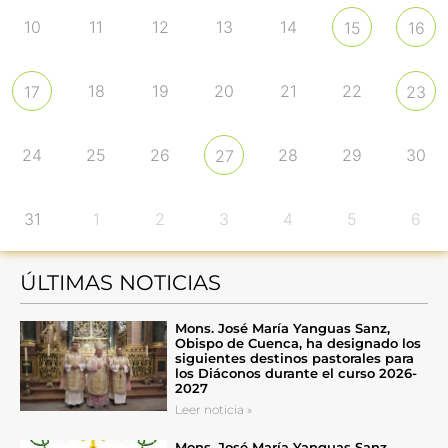
10
11
12
13
14
15
16
18
19
20
21
22
17
23
24
25
26
28
29
30
27
31
1
2
3
4
5
6
ÚLTIMAS NOTICIAS
Mons. José María Yanguas Sanz,
Obispo de Cuenca, ha designado los
siguientes destinos pastorales para
los Diáconos durante el curso 2026-
2027
Leer noticia »
Mons. José María Yanguas Sanz,