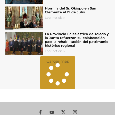
Homilía del Sr. Obispo en San
Clemente el 19 de Julio
Leer noticia »
La Provincia Eclesiástica de Toledo y
la Junta refuerzan su colaboración
para la rehabilitación del patrimonio
histórico regional
Leer noticia »
Cargar más