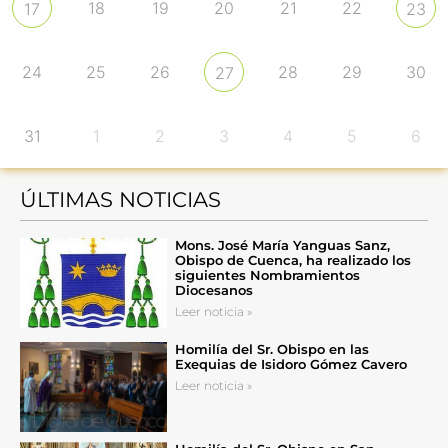
18
19
20
21
22
17
23
24
25
26
28
29
30
27
31
1
2
3
4
5
6
ÚLTIMAS NOTICIAS
Mons. José María Yanguas Sanz,
Obispo de Cuenca, ha realizado los
siguientes Nombramientos
Diocesanos
Leer noticia »
Homilía del Sr. Obispo en las
Exequias de Isidoro Gómez Cavero
Leer noticia »