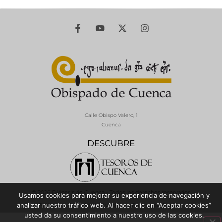
Calle Obispo Valero, 1
Cuenca
DESCUBRE
© 2026 Diócesis de Cuenca - Todos los derechos reservados
Usamos cookies para mejorar su experiencia de navegación y
analizar nuestro tráfico web. Al hacer clic en “Aceptar cookies”
Política de Privacidad / Aviso Legal
Política de Cookies
usted da su consentimiento a nuestro uso de las cookies.