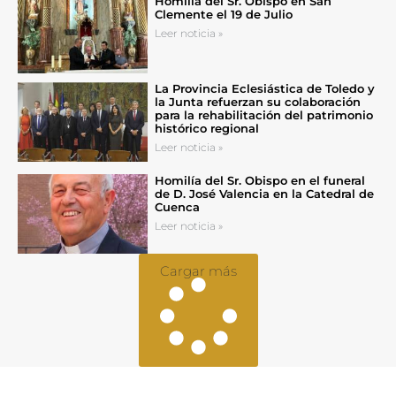
Homilía del Sr. Obispo en San
Clemente el 19 de Julio
Leer noticia »
La Provincia Eclesiástica de Toledo y
la Junta refuerzan su colaboración
para la rehabilitación del patrimonio
histórico regional
Leer noticia »
Homilía del Sr. Obispo en el funeral
de D. José Valencia en la Catedral de
Cuenca
Leer noticia »
Cargar más