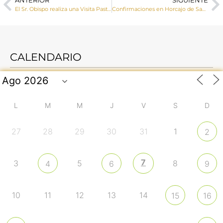
ANTERIOR
SIGUIENTE
El Sr. Obispo realiza una Visita Pastoral a Las Pedroñeras
Confirmaciones en Horcajo de Santiago
CALENDARIO
L
M
M
J
V
S
D
27
28
29
30
31
1
2
7
3
5
8
4
6
9
10
11
12
13
14
15
16