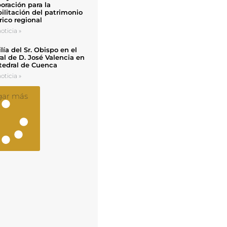
oración para la
ilitación del patrimonio
rico regional
oticia »
ía del Sr. Obispo en el
al de D. José Valencia en
tedral de Cuenca
oticia »
gar más