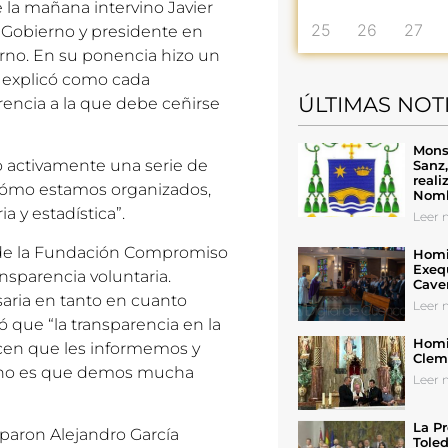
e la mañana intervino Javier
25
26
27
 Gobierno y presidente en
rno. En su ponencia hizo un
y explicó como cada
ÚLTIMAS NOT
encia a la que debe ceñirse
Mons
o activamente una serie de
Sanz
reali
cómo estamos organizados,
Nomb
 y estadística”.
Leer n
 de la Fundación Compromiso
Homil
Exeq
nsparencia voluntaria.
Cave
saria en tanto en cuanto
Leer n
ó que “la transparencia en la
Homil
recen que les informemos y
Cleme
ia no es que demos mucha
Leer n
La Pr
iparon Alejandro García
Toled