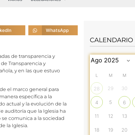
nkedIn
WhatsApp
CALENDARIO
nadas de transparencia y
a de Transparencia y
ñola, y en las que estuvo
L
M
M
29
30
28
sde el marco general para
manera específica a la
5
4
6
do actual y la evolución de la
e auditoría que la Iglesia ha
11
12
13
o se comunica a la sociedad
 la Iglesia.
18
19
20