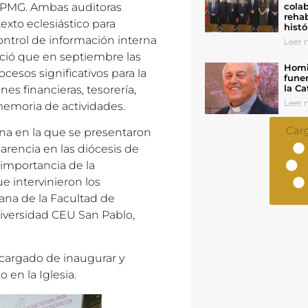
 KPMG. Ambas auditoras
colab
rehab
exto eclesiástico para
histó
ontrol de información interna
Leer n
nció que en septiembre las
Homil
esos significativos para la
funer
la Ca
s financieras, tesorería,
Leer n
emoria de actividades.
Car
na en la que se presentaron
arencia en las diócesis de
a importancia de la
e intervinieron los
cana de la Facultad de
iversidad CEU San Pablo,
encargado de inaugurar y
 en la Iglesia.