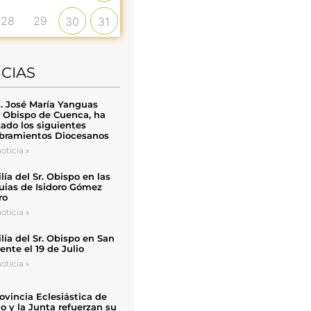
28
29
30
31
ICIAS
. José María Yanguas
, Obispo de Cuenca, ha
zado los siguientes
ramientos Diocesanos
oticia »
ía del Sr. Obispo en las
uias de Isidoro Gómez
ro
oticia »
ía del Sr. Obispo en San
nte el 19 de Julio
oticia »
ovincia Eclesiástica de
o y la Junta refuerzan su