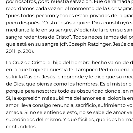
por
nosotros,
para
nuestra salvación. Fue derramada 
recordamos cada vez en el momento de la Consagraci
“pues todos pecaron y todos están privados de la graci
poco después, “Cristo Jesús a quien Dios constituyó sa
mediante la fe en su sangre. ¡Mediante la fe en su san
sangre redentora de Cristo”. Todos necesitamos del p
que está en su sangre (cfr. Joseph Ratzinger, Jesús d
2011, p. 220).
La Cruz de Cristo, el hijo del hombre hecho varón de 
en la que tropieza nuestra fe. Tampoco Pedro quería a
sufrir la Pasión. Jesús le reprende y le dice que su m
de Dios, que piensa como los hombres. Es el misterio d
porque para nosotros todo es obscuridad donde, en re
Sí, la expresión más sublime del amor es el dolor: la 
amor, lleva consigo renuncia, sacrificio, sufrimiento v
amada. Si no se entiende esto, no se sabe de amor ver
sucedáneos del mismo. Y qué fácil es, queridos herma
confundirlos.