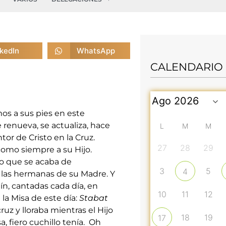
nkedIn
WhatsApp
CALENDARIO
mos a sus pies en este
e renueva, se actualiza, hace
L
M
M
or de Cristo en la Cruz.
27
28
29
como siempre a su Hijo.
o que se acaba de
3
5
4
y las hermanas de su Madre. Y
ín, cantadas cada día, en
10
11
12
la Misa de este día:
Stabat
ruz y lloraba mientras el Hijo
18
19
17
a, fiero cuchillo tenía. Oh