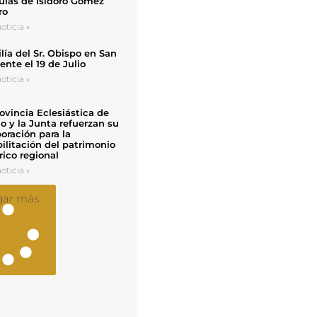
uias de Isidoro Gómez
ro
oticia »
ía del Sr. Obispo en San
nte el 19 de Julio
oticia »
ovincia Eclesiástica de
o y la Junta refuerzan su
oración para la
ilitación del patrimonio
rico regional
oticia »
gar más