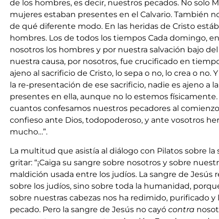
de los hombres, es decir, nuestros pecados. No solo Ma
mujeres estaban presentes en el Calvario. También n
de qué diferente modo. En las heridas de Cristo está
hombres. Los de todos los tiempos Cada domingo, en 
nosotros los hombres y por nuestra salvación bajo del
nuestra causa, por nosotros, fue crucificado en tiempo
ajeno al sacrificio de Cristo, lo sepa o no, lo crea o no.
la re-presentación de ese sacrificio, nadie es ajeno a
presentes en ella, aunque no lo estemos físicamente.
cuantos confesamos nuestros pecadores al comienzo d
confieso ante Dios, todopoderoso, y ante vosotros h
mucho…”.
La multitud que asistía al diálogo con Pilatos sobre l
gritar: “¡Caiga su sangre sobre nosotros y sobre nuestr
maldición usada entre los judíos. La sangre de Jesús 
sobre los judíos, sino sobre toda la humanidad, porq
sobre nuestras cabezas nos ha redimido, purificado y l
pecado. Pero la sangre de Jesús no cayó
contra
nosot