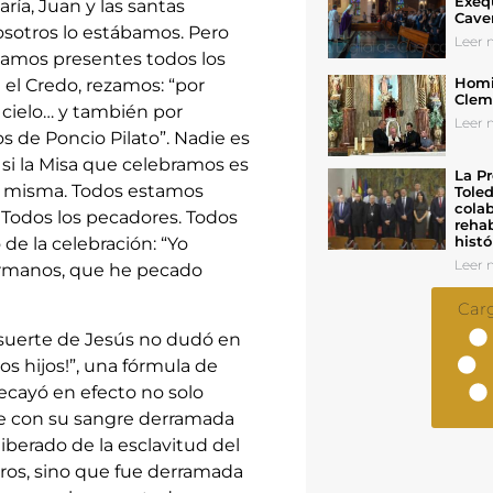
Exeq
ría, Juan y las santas
Cave
osotros lo estábamos. Pero
Leer n
bamos presentes todos los
Homil
el Credo, rezamos: “por
Cleme
 cielo… y también por
Leer n
s de Poncio Pilato”. Nadie es
 Y si la Misa que celebramos es
La Pr
 la misma. Todos estamos
Toled
colab
 Todos los pecadores. Todos
rehab
histó
e la celebración: “Yo
Leer n
ermanos, que he pecado
Car
a suerte de Jesús no dudó en
os hijos!”, una fórmula de
recayó en efecto no solo
ue con su sangre derramada
iberado de la esclavitud del
ros, sino que fue derramada