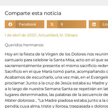
Comparte esta noticia
Facebook
X
Li
1 de abril de 2023
Actualidad
,
Sr. Obispo
Queridos hermanos:
Hoy en la fiesta de la Virgen de los Dolores nos reuni
santuario para celebrar la Santa Misa, acto en el que s
sacramentalmente presente el mismo sacrificio redent
Sacrificio en el que María tomó parte, acompañando 
Acabamos de escucharlo, una vez más, en el Evangeli
proclamar: Junto a la cruz de Jesús estaba su Madre 
a lo largo de nuestra Semana Santa se repetirán en lat
lugares determinados, las palabras de la
secuencia
de 
Mater dolorosa
… “La Madre piadosa estaba junto a la c
pendía; cuya alma, triste y llorosa, traspasada y doloros