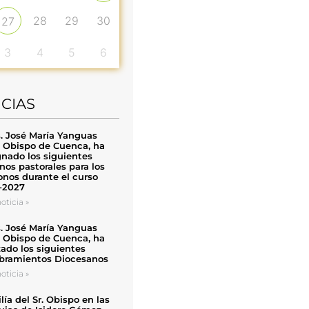
28
29
30
27
3
4
5
6
ICIAS
. José María Yanguas
, Obispo de Cuenca, ha
nado los siguientes
nos pastorales para los
nos durante el curso
-2027
oticia »
. José María Yanguas
, Obispo de Cuenca, ha
zado los siguientes
ramientos Diocesanos
oticia »
ía del Sr. Obispo en las