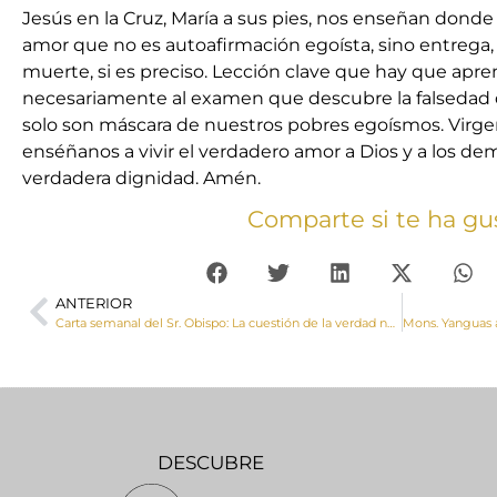
Jesús en la Cruz, María a sus pies, nos enseñan donde 
amor que no es autoafirmación egoísta, sino entrega,
muerte, si es preciso. Lección clave que hay que apre
necesariamente al examen que descubre la falsedad
solo son máscara de nuestros pobres egoísmos. Virge
enséñanos a vivir el verdadero amor a Dios y a los d
verdadera dignidad. Amén.
Comparte si te ha gu
ANTERIOR
Carta semanal del Sr. Obispo: La cuestión de la verdad no es algo que tenga que ver solo con la razón; es asunto fundamental para la felicidad de los hombres
DESCUBRE