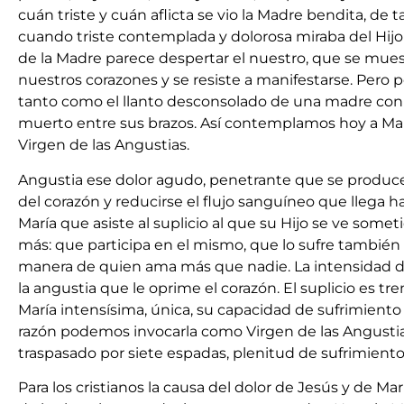
cuán triste y cuán aflicta se vio la Madre bendita, de 
cuando triste contemplada y dolorosa miraba del Hijo 
de la Madre parece despertar el nuestro, que se muest
nuestros corazones y se resiste a manifestarse. Per
tanto como el llanto desconsolado de una madre con e
muerto entre sus brazos. Así contemplamos hoy a Marí
Virgen de las Angustias.
Angustia ese dolor agudo, penetrante que se produce a
del corazón y reducirse el flujo sanguíneo que llega ha
María que asiste al suplicio al que su Hijo se ve some
más: que participa en el mismo, que lo sufre también 
manera de quien ama más que nadie. La intensidad d
la angustia que le oprime el corazón. El suplicio es tr
María intensísima, única, su capacidad de sufrimiento
razón podemos invocarla como Virgen de las Angustia
traspasado por siete espadas, plenitud de sufrimient
Para los cristianos la causa del dolor de Jesús y de Ma