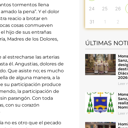
tantos tormentos llena
24
25
26
amado la pena”. Y el dolor
ra reacio a brotar en
31
1
2
o pocas cosas conmueven
l hijo de sus entrañas
a, Madres de los Dolores,
ÚLTIMAS NOT
Mons
l estrecharse las arterias
Sanz
sta él. Angustias, dolores de
desig
desti
tido. Que asiste no; es mucho
Diáco
ella de alguna manera, a la
2026
Leer n
e su participación produce
emendo, la participación de
Mons
 sin parangón. Con toda
Sanz
reali
s, con su corazón
Nomb
o
Leer n
ría no es otro que el pecado
Homil