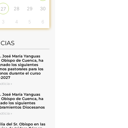
28
29
30
27
3
4
5
6
ICIAS
. José María Yanguas
, Obispo de Cuenca, ha
nado los siguientes
nos pastorales para los
nos durante el curso
-2027
oticia »
. José María Yanguas
, Obispo de Cuenca, ha
zado los siguientes
ramientos Diocesanos
oticia »
ía del Sr. Obispo en las