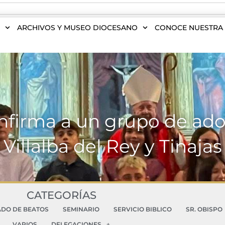
S
ARCHIVOS Y MUSEO DIOCESANO
CONOCE NUESTRA 
onfirma a un grupo de ado
Villalba del Rey y Tinajas
CATEGORÍAS
ADO DE BEATOS
SEMINARIO
SERVICIO BIBLICO
SR. OBISPO
VARIOS
DELEGACIONES