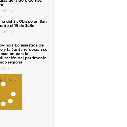
uias de Isidoro Gómez
ro
oticia »
ía del Sr. Obispo en San
nte el 19 de Julio
oticia »
ovincia Eclesiástica de
o y la Junta refuerzan su
oración para la
ilitación del patrimonio
rico regional
oticia »
gar más