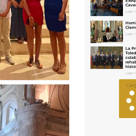
Exeq
Cave
Leer n
Homil
Cleme
Leer n
La Pr
Toled
colab
rehab
histó
Leer n
Car