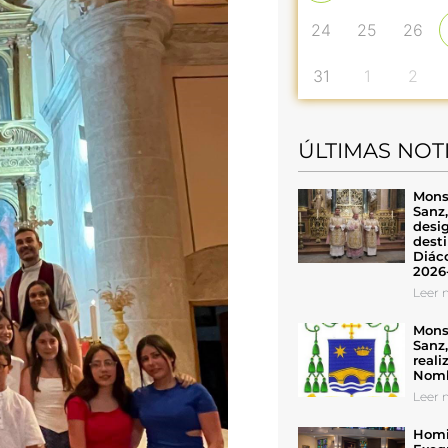
24
25
26
31
1
2
ÚLTIMAS NOT
Mons
Sanz
desig
desti
Diáco
2026
Leer n
Mons
Sanz
reali
Nomb
Leer n
Homil