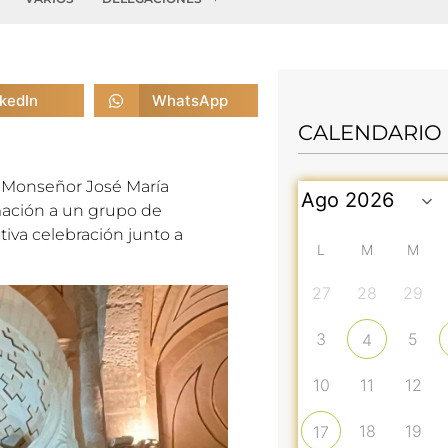
nkedIn
WhatsApp
CALENDARIO
a, Monseñor José María
mación a un grupo de
tiva celebración junto a
L
M
M
27
28
29
3
5
4
10
11
12
18
19
17