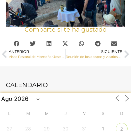
Comparte si te ha gustado
ANTERIOR
SIGUIENTE
Visita Pastoral de Monseñor José María Yanguas a Narboneta y Mira
Reunión de los obispos y vicarios de la provincia eclesiástica de Castilla-La Mancha
CALENDARIO
L
M
M
J
V
S
D
27
28
29
30
31
1
2