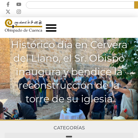
Histórico día en Cervera
del Llano, el Sr. Obispo
inaugura y bendice la
reconstrucción de la
torre de su iglesia
CATEGORÍAS