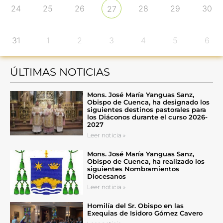
24
25
26
28
29
30
27
31
1
2
3
4
5
6
ÚLTIMAS NOTICIAS
Mons. José María Yanguas Sanz,
Obispo de Cuenca, ha designado los
siguientes destinos pastorales para
los Diáconos durante el curso 2026-
2027
Leer noticia »
Mons. José María Yanguas Sanz,
Obispo de Cuenca, ha realizado los
siguientes Nombramientos
Diocesanos
Leer noticia »
Homilía del Sr. Obispo en las
Exequias de Isidoro Gómez Cavero