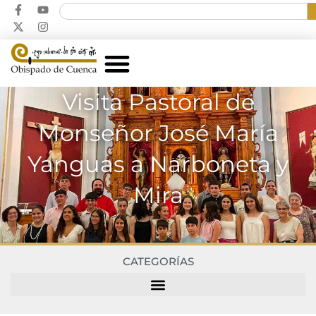
Visita Pastoral de
Monseñor José María
Yanguas a Narboneta y
Mira
CATEGORÍAS