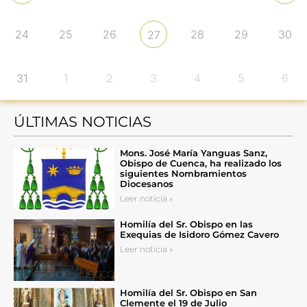
24
25
26
28
29
30
27
31
1
2
3
4
5
6
ÚLTIMAS NOTICIAS
Mons. José María Yanguas Sanz,
Obispo de Cuenca, ha realizado los
siguientes Nombramientos
Diocesanos
Leer noticia »
Homilía del Sr. Obispo en las
Exequias de Isidoro Gómez Cavero
Leer noticia »
Homilía del Sr. Obispo en San
Clemente el 19 de Julio