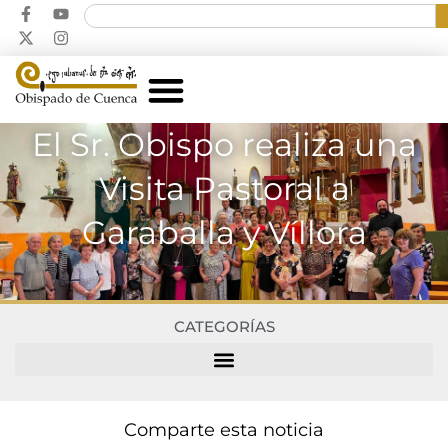
El Sr. Obispo realiza una
Visita Pastoral a
Garaballa y Víllora
CATEGORÍAS
Comparte esta noticia