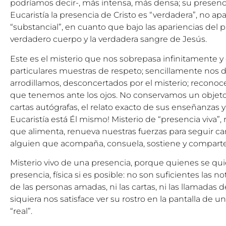
podríamos decir-, más intensa, más densa; su presenc
Eucaristía la presencia de Cristo es “verdadera”, no a
“substancial”, en cuanto que bajo las apariencias del p
verdadero cuerpo y la verdadera sangre de Jesús.
Este es el misterio que nos sobrepasa infinitamente 
particulares muestras de respeto; sencillamente nos 
arrodillamos, desconcertados por el misterio; reconoc
que tenemos ante los ojos. No conservamos un objeto 
cartas autógrafas, el relato exacto de sus enseñanzas y
Eucaristía está Él mismo! Misterio de “presencia viva”, 
que alimenta, renueva nuestras fuerzas para seguir c
alguien que acompaña, consuela, sostiene y comparte
Misterio vivo de una presencia, porque quienes se qu
presencia, física si es posible: no son suficientes las 
de las personas amadas, ni las cartas, ni las llamadas d
siquiera nos satisface ver su rostro en la pantalla de
“real”.