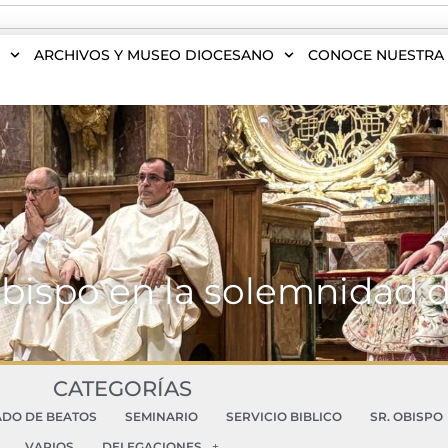
S
ARCHIVOS Y MUSEO DIOCESANO
CONOCE NUESTRA 
Obispo en la solemnidad d
CATEGORÍAS
ADO DE BEATOS
SEMINARIO
SERVICIO BIBLICO
SR. OBISPO
VARIOS
DELEGACIONES