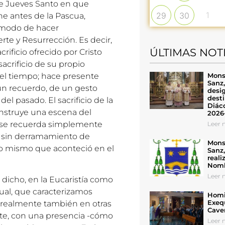
 de Jueves Santo en que
1
29
30
he antes de la Pascua,
l modo de hacer
te y Resurrección. Es decir,
ÚLTIMAS NOT
crificio ofrecido por Cristo
sacrificio de su propio
Mons
 del tiempo; hace presente
Sanz
 un recuerdo, de un gesto
desig
desti
l pasado. El sacrificio de la
Diáco
construye una escena del
2026
i se recuerda simplemente
Leer n
a, sin derramamiento de
Mons
lo mismo que aconteció en el
Sanz
reali
Nomb
Leer n
 dicho, en la Eucaristía como
rtual, que caracterizamos
Homil
Exeq
e realmente también en otras
Cave
nte, con una presencia -cómo
Leer n