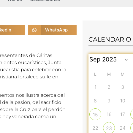
nkedIn
WhatsApp
CALENDARIO
resentantes de Cáritas
ientos eucarísticos, Junta
Eucaristía para celebrar con la
L
M
M
stiana fortalece su fe en
1
2
3
tos nos ilustra acerca del
8
9
10
e la pasión, del sacrificio
sobre la Cruz para el perdón
16
17
15
 es hoy venerada como un
22
24
23