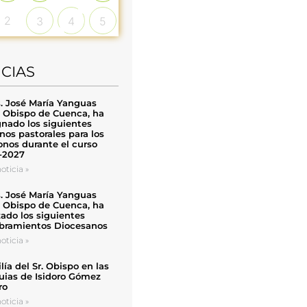
2
3
4
5
ICIAS
. José María Yanguas
, Obispo de Cuenca, ha
nado los siguientes
nos pastorales para los
nos durante el curso
-2027
oticia »
. José María Yanguas
, Obispo de Cuenca, ha
zado los siguientes
ramientos Diocesanos
oticia »
ía del Sr. Obispo en las
uias de Isidoro Gómez
ro
oticia »