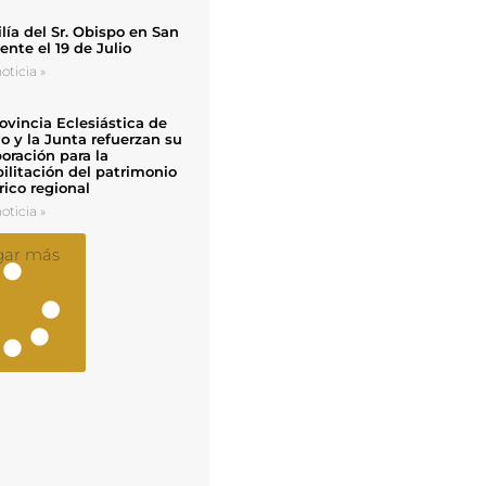
ía del Sr. Obispo en San
nte el 19 de Julio
oticia »
ovincia Eclesiástica de
o y la Junta refuerzan su
oración para la
ilitación del patrimonio
rico regional
oticia »
gar más