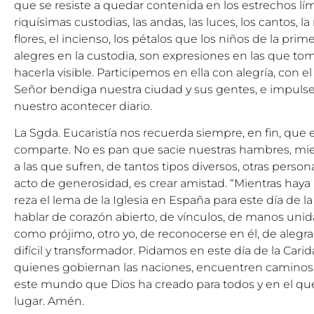
que se resiste a quedar contenida en los estrechos lím
riquísimas custodias, las andas, las luces, los cantos, la
flores, el incienso, los pétalos que los niños de la pr
alegres en la custodia, son expresiones en las que to
hacerla visible. Participemos en ella con alegría, con 
Señor bendiga nuestra ciudad y sus gentes, e impulse 
nuestro acontecer diario.
La Sgda. Eucaristía nos recuerda siempre, en fin, que 
comparte. No es pan que sacie nuestras hambres, mien
a las que sufren, de tantos tipos diversos, otras perso
acto de generosidad, es crear amistad. “Mientras haya
reza el lema de la Iglesia en España para este día de l
hablar de corazón abierto, de vínculos, de manos unida
como prójimo, otro yo, de reconocerse en él, de alegra
difícil y transformador. Pidamos en este día de la Cari
quienes gobiernan las naciones, encuentren caminos de
este mundo que Dios ha creado para todos y en el qu
lugar. Amén.