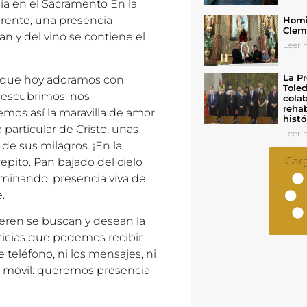
ia en el Sacramento En la
parente; una presencia
Homil
Cleme
an y del vino se contiene el
Leer n
La Pr
y que hoy adoramos con
Toled
descubrimos, nos
colab
rehab
emos así la maravilla de amor
histó
particular de Cristo, unas
Leer n
 de sus milagros. ¡En la
Car
repito. Pan bajado del cielo
aminando; presencia viva de
.
ieren se buscan y desean la
noticias que podemos recibir
e teléfono, ni los mensajes, ni
 un móvil: queremos presencia