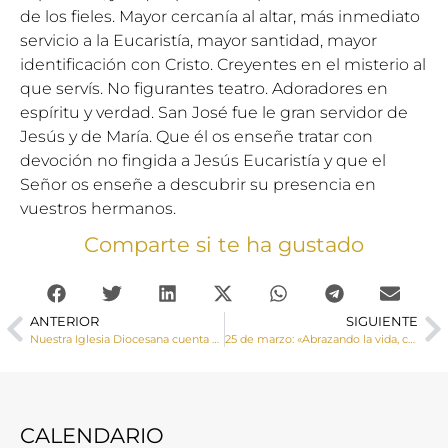
de los fieles. Mayor cercanía al altar, más inmediato
servicio a la Eucaristía, mayor santidad, mayor
identificación con Cristo. Creyentes en el misterio al
que servís. No figurantes teatro. Adoradores en
espíritu y verdad. San José fue le gran servidor de
Jesús y de María. Que él os enseñe tratar con
devoción no fingida a Jesús Eucaristía y que el
Señor os enseñe a descubrir su presencia en
vuestros hermanos.
Comparte si te ha gustado
ANTERIOR
SIGUIENTE
Nuestra Iglesia Diocesana cuenta con tres nuevos acólitos, Álvaro Rozalén Calonge, Pablo Pérez Ballesteros y Ramón Andújar Grafulla
25 de marzo: «Abrazando la vida, construimos esperanza», lema de la Jornada por la Vida
CALENDARIO