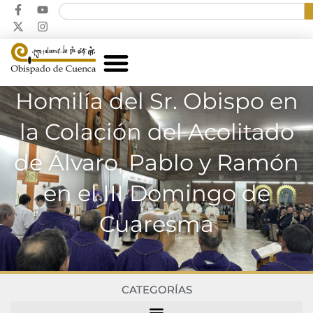
Homilía del Sr. Obispo en
la Colación del Acolitado
de Álvaro, Pablo y Ramón
en el III Domingo de
Cuaresma
CATEGORÍAS