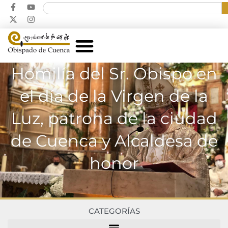
Homilía del Sr. Obispo en
el día de la Virgen de la
Luz, patrona de la ciudad
de Cuenca y Alcaldesa de
honor
CATEGORÍAS