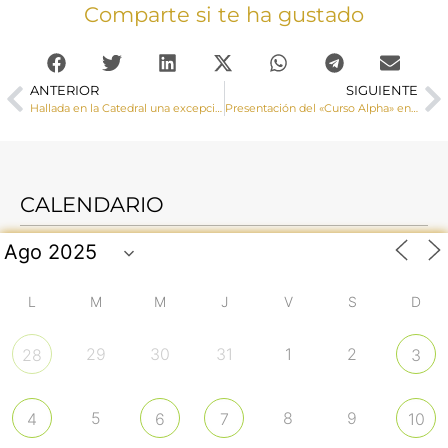
Comparte si te ha gustado
ANTERIOR
SIGUIENTE
Hallada en la Catedral una excepcional pintura del renacimiento que representa a San Julián
Presentación del «Curso Alpha» en la Parroquia de San Román de Cuenca
CALENDARIO
L
M
M
J
V
S
D
29
30
31
1
2
28
3
5
8
9
4
6
7
10