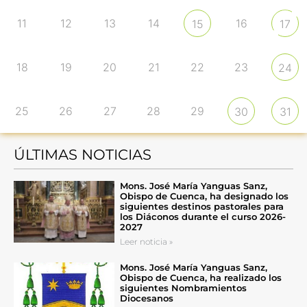
11
12
13
14
16
15
17
18
19
20
21
22
23
24
25
26
27
28
29
30
31
ÚLTIMAS NOTICIAS
Mons. José María Yanguas Sanz,
Obispo de Cuenca, ha designado los
siguientes destinos pastorales para
los Diáconos durante el curso 2026-
2027
Leer noticia »
Mons. José María Yanguas Sanz,
Obispo de Cuenca, ha realizado los
siguientes Nombramientos
Diocesanos