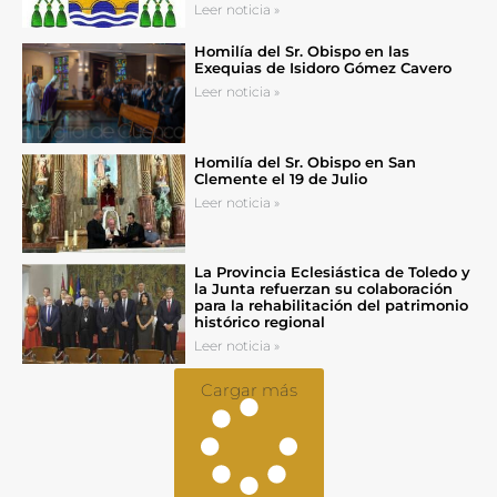
Leer noticia »
Homilía del Sr. Obispo en las
Exequias de Isidoro Gómez Cavero
Leer noticia »
Homilía del Sr. Obispo en San
Clemente el 19 de Julio
Leer noticia »
La Provincia Eclesiástica de Toledo y
la Junta refuerzan su colaboración
para la rehabilitación del patrimonio
histórico regional
Leer noticia »
Cargar más