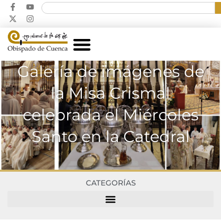
Galería de imágenes de
la Misa Crismal
celebrada el Miércoles
Santo en la Catedral
CATEGORÍAS