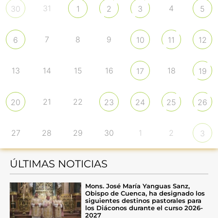
31
4
30
1
2
3
5
7
8
9
6
10
11
12
13
14
15
16
18
17
19
21
22
20
23
24
25
26
27
28
29
30
1
2
3
ÚLTIMAS NOTICIAS
Mons. José María Yanguas Sanz,
Obispo de Cuenca, ha designado los
siguientes destinos pastorales para
los Diáconos durante el curso 2026-
2027