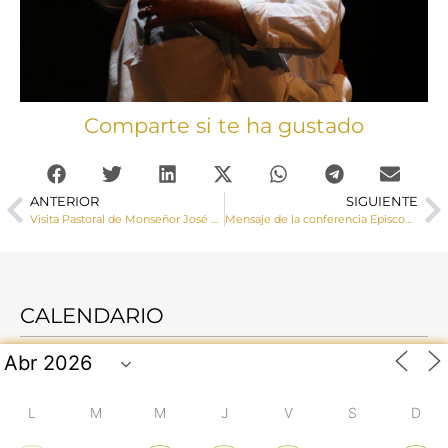
Comparte si te ha gustado
ANTERIOR
SIGUIENTE
Visita Pastoral de Monseñor José María Yanguas a Montalbanejo y Villar de Cañas
Mensaje de la conferencia Episcopal ante la situación social y política en España
CALENDARIO
L
M
M
J
V
S
D