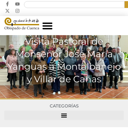
Visita Pastoral de
Monseñor José María
Yanguas a Montalbanejo
y Villar de Cañas
CATEGORÍAS