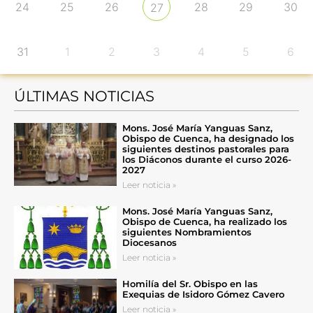
24
25
26
28
29
30
27
31
1
2
3
4
5
6
ÚLTIMAS NOTICIAS
Mons. José María Yanguas Sanz,
Obispo de Cuenca, ha designado los
siguientes destinos pastorales para
los Diáconos durante el curso 2026-
2027
Leer noticia »
Mons. José María Yanguas Sanz,
Obispo de Cuenca, ha realizado los
siguientes Nombramientos
Diocesanos
Leer noticia »
Homilía del Sr. Obispo en las
Exequias de Isidoro Gómez Cavero
Leer noticia »