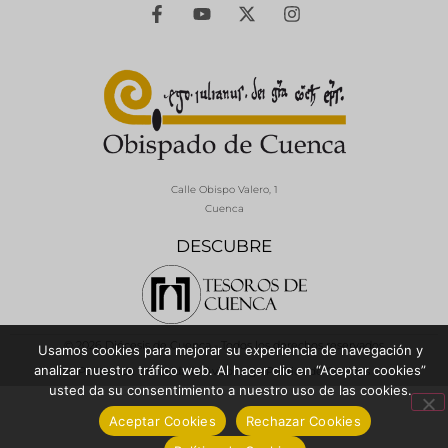
Calle Obispo Valero, 1
Cuenca
DESCUBRE
© 2026 Diócesis de Cuenca - Todos los derechos reservados
Usamos cookies para mejorar su experiencia de navegación y
analizar nuestro tráfico web. Al hacer clic en “Aceptar cookies”
Política de Privacidad / Aviso Legal
Política de Cookies
usted da su consentimiento a nuestro uso de las cookies.
Aceptar Cookies
Rechazar Cookies