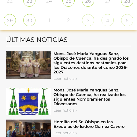
22
24
27
23
25
26
28
1
2
29
30
3
4
5
ÚLTIMAS NOTICIAS
Mons. José María Yanguas Sanz,
Obispo de Cuenca, ha designado los
siguientes destinos pastorales para
los Diáconos durante el curso 2026-
2027
Leer noticia »
Mons. José María Yanguas Sanz,
Obispo de Cuenca, ha realizado los
siguientes Nombramientos
Diocesanos
Leer noticia »
Homilía del Sr. Obispo en las
Exequias de Isidoro Gómez Cavero
Leer noticia »