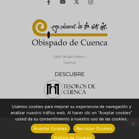
Calle Obispo Valero, 1
Cuenca
DESCUBRE
© 2026 Diócesis de Cuenca - Todos los derechos reservados
Usamos cookies para mejorar su experiencia de navegación y
analizar nuestro tráfico web. Al hacer clic en “Aceptar cookies”
Política de Privacidad / Aviso Legal
Política de Cookies
usted da su consentimiento a nuestro uso de las cookies.
Aceptar Cookies
Rechazar Cookies
Política de Cookies