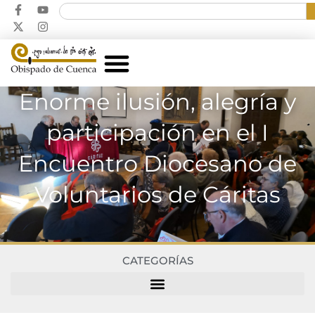
Enorme ilusión, alegría y
participación en el I
Encuentro Diocesano de
Voluntarios de Cáritas
CATEGORÍAS