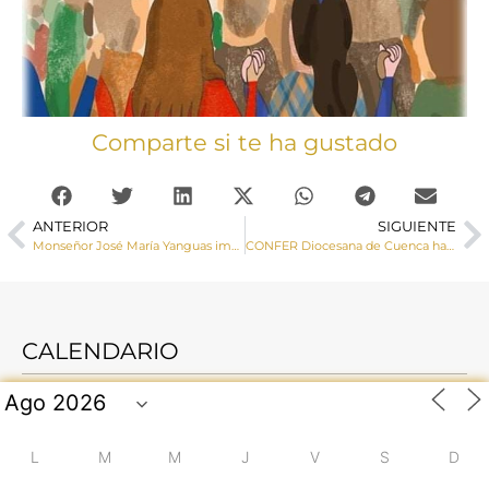
Comparte si te ha gustado
ANTERIOR
SIGUIENTE
Monseñor José María Yanguas imparte la Confirmación a los de jóvenes de la parroquia de San Esteban
CONFER Diocesana de Cuenca ha celebrado su Asamblea Anual del curso
CALENDARIO
L
M
M
J
V
S
D