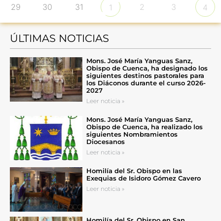
29
30
31
2
3
1
4
ÚLTIMAS NOTICIAS
Mons. José María Yanguas Sanz,
Obispo de Cuenca, ha designado los
siguientes destinos pastorales para
los Diáconos durante el curso 2026-
2027
Leer noticia »
Mons. José María Yanguas Sanz,
Obispo de Cuenca, ha realizado los
siguientes Nombramientos
Diocesanos
Leer noticia »
Homilía del Sr. Obispo en las
Exequias de Isidoro Gómez Cavero
Leer noticia »
Homilía del Sr. Obispo en San