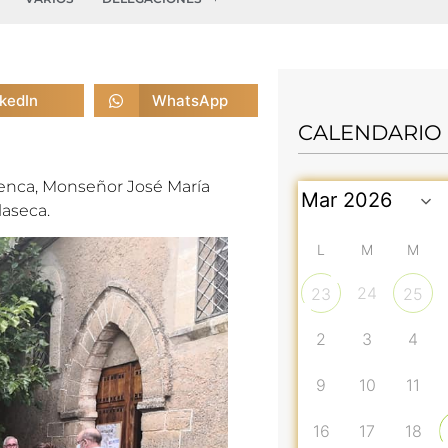
nkedIn
WhatsApp
CALENDARIO
Cuenca, Monseñor José María
laseca.
L
M
M
24
23
25
2
3
4
9
10
11
16
17
18