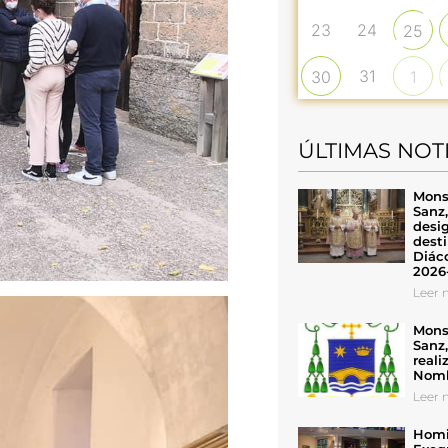
23
24
25
31
30
1
ÚLTIMAS NOT
Mons
Sanz
desig
desti
Diáco
2026
Leer n
Mons
Sanz
reali
Nomb
Leer n
Homil