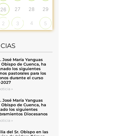
27
28
29
26
4
2
3
5
ICIAS
. José María Yanguas
, Obispo de Cuenca, ha
nado los siguientes
nos pastorales para los
nos durante el curso
-2027
oticia »
. José María Yanguas
, Obispo de Cuenca, ha
zado los siguientes
ramientos Diocesanos
oticia »
ía del Sr. Obispo en las