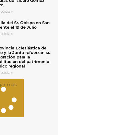
uias de Isidoro Gómez
ro
oticia »
ía del Sr. Obispo en San
nte el 19 de Julio
oticia »
ovincia Eclesiástica de
o y la Junta refuerzan su
oración para la
ilitación del patrimonio
rico regional
oticia »
gar más