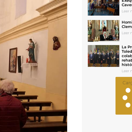
Exeq
Cave
Leer n
Homil
Cleme
Leer n
La Pr
Toled
colab
rehab
histó
Leer n
Car