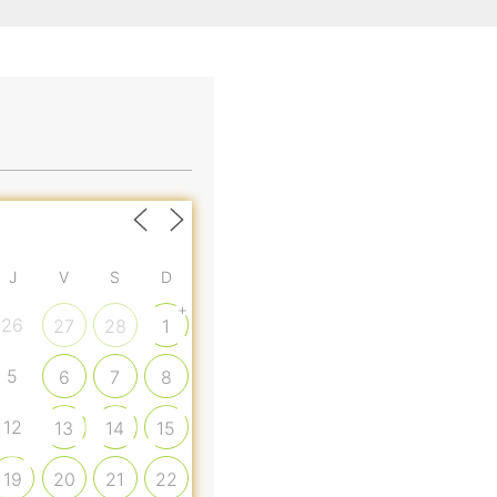
J
V
S
D
+
26
27
28
1
5
6
7
8
12
13
14
15
19
20
21
22