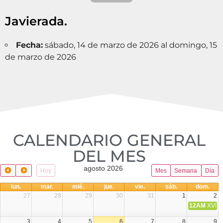
Javierada.
Fecha:
sábado, 14 de marzo de 2026 al domingo, 15
de marzo de 2026
CALENDARIO GENERAL
DEL MES​
agosto 2026
Hoy
Mes
Semana
Día
lun.
mar.
mié.
jue.
vie.
sáb.
dom.
27
28
29
30
31
1
2
12AM
XVIII 
3
4
5
6
7
8
9