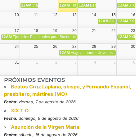
12AM
Viaje Diocesano a Japón.
12AM
Transfiguración del Señor
12AM
Beatos Cruz Laplana, obispo,
12AM
XIX T
10
11
12
13
14
15
16
12AM
Asunción de la V
12AM
XX T.
17
18
19
20
21
22
23
12AM
Ejercicios Espirituales para Sacerdotes. Priego.
12AM
XXI T
24
25
26
27
28
29
30
12AM
Viaje a Lourdes Jóvenes
31
1
2
3
4
5
6
PRÓXIMOS EVENTOS
Beatos Cruz Laplana, obispo, y Fernando Español,
presbítero, mártires (MO)
Fecha:
viernes, 7 de agosto de 2026
XIX T.O.
Fecha:
domingo, 9 de agosto de 2026
Asunción de la Virgen María
Fecha:
sábado, 15 de agosto de 2026